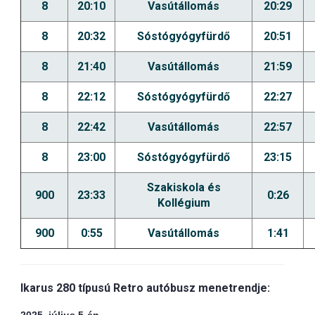
8
20:10
Vasútállomás
20:29
8
20:32
Sóstógyógyfürdő
20:51
8
21:40
Vasútállomás
21:59
8
22:12
Sóstógyógyfürdő
22:27
8
22:42
Vasútállomás
22:57
8
23:00
Sóstógyógyfürdő
23:15
Szakiskola és
900
23:33
0:26
Kollégium
900
0:55
Vasútállomás
1:41
Ikarus 280 típusú Retro autóbusz menetrendje: