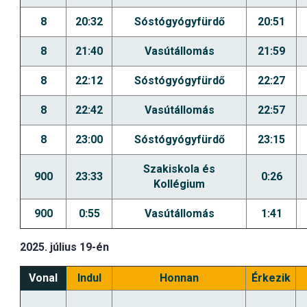
8
20:32
Sóstógyógyfürdő
20:51
8
21:40
Vasútállomás
21:59
8
22:12
Sóstógyógyfürdő
22:27
8
22:42
Vasútállomás
22:57
8
23:00
Sóstógyógyfürdő
23:15
Szakiskola és
900
23:33
0:26
Kollégium
900
0:55
Vasútállomás
1:41
2025. július 19-én
Vonal
Indul
Honnan
Érkezik