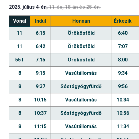
2025. július 4-én
, 11-én, 18-án és 25-én
Vonal
Indul
Honnan
Érkezik
11
6:15
Örökösföld
6:40
11
6:42
Örökösföld
7:07
55T
7:15
Örökösföld
8:00
8
9:15
Vasútállomás
9:34
8
9:37
Sóstógyógyfürdő
9:56
8
10:15
Vasútállomás
10:34
8
10:37
Sóstógyógyfürdő
10:56
8
11:15
Vasútállomás
11:34