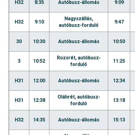
H32
8:35
Autóbusz-állomás
9:09
Nagyszállás,
H32
9:10
9:47
autóbusz-forduló
30
10:30
Autóbusz-állomás
10:50
Rozsrét, autóbusz-
3
10:52
11:25
forduló
H31
12:00
Autóbusz-állomás
12:34
Oláhrét, autóbusz-
H31
12:38
13:18
forduló
H32
14:35
Autóbusz-állomás
15:13