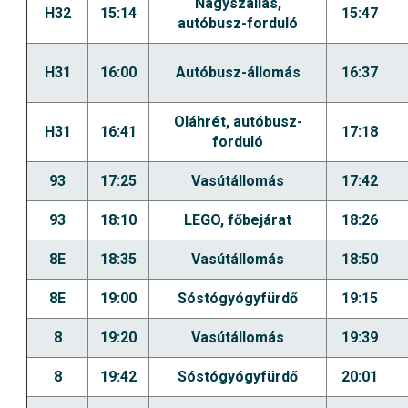
Nagyszállás,
H32
15:14
15:47
autóbusz-forduló
H31
16:00
Autóbusz-állomás
16:37
Oláhrét, autóbusz-
H31
16:41
17:18
forduló
93
17:25
Vasútállomás
17:42
93
18:10
LEGO, főbejárat
18:26
8E
18:35
Vasútállomás
18:50
8E
19:00
Sóstógyógyfürdő
19:15
8
19:20
Vasútállomás
19:39
8
19:42
Sóstógyógyfürdő
20:01