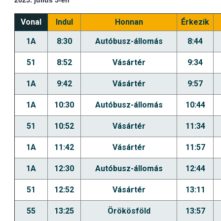
2025. július 5-én
Vonal
Indul
Honnan
Érkezik
1A
8:30
Autóbusz-állomás
8:44
51
8:52
Vásártér
9:34
1A
9:42
Vásártér
9:57
1A
10:30
Autóbusz-állomás
10:44
51
10:52
Vásártér
11:34
1A
11:42
Vásártér
11:57
1A
12:30
Autóbusz-állomás
12:44
51
12:52
Vásártér
13:11
55
13:25
Örökösföld
13:57