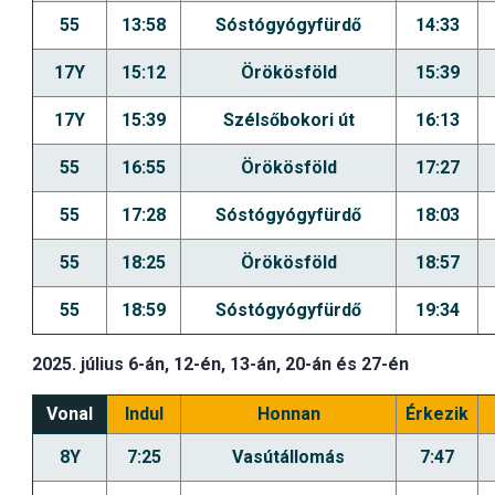
55
13:58
Sóstógyógyfürdő
14:33
17Y
15:12
Örökösföld
15:39
17Y
15:39
Szélsőbokori út
16:13
55
16:55
Örökösföld
17:27
55
17:28
Sóstógyógyfürdő
18:03
55
18:25
Örökösföld
18:57
55
18:59
Sóstógyógyfürdő
19:34
2025. július 6-án, 12-én, 13-án, 20-án és 27-én
Vonal
Indul
Honnan
Érkezik
8Y
7:25
Vasútállomás
7:47