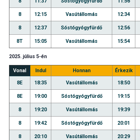
8
11:37
Sóstógyógyfürdő
11:56
8
12:15
Vasútállomás
12:34
8
12:37
Sóstógyógyfürdő
12:56
8T
15:05
Vasútállomás
15:54
2025. július 5-én
Vonal
Indul
Honnan
Érkezik
8E
18:35
Vasútállomás
18:50
8E
19:00
Sóstógyógyfürdő
19:15
8
19:20
Vasútállomás
19:39
8
19:42
Sóstógyógyfürdő
20:01
8
20:10
Vasútállomás
20:29