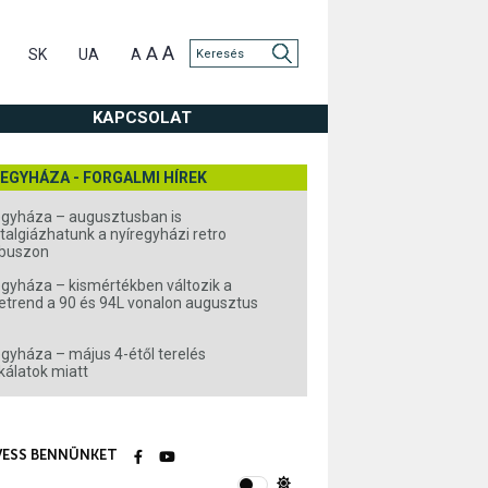
A
A
SK
UA
A
KAPCSOLAT
REGYHÁZA - FORGALMI HÍREK
egyháza – augusztusban is
talgiázhatunk a nyíregyházi retro
buszon
egyháza – kismértékben változik a
trend a 90 és 94L vonalon augusztus
egyháza – május 4-étől terelés
álatok miatt