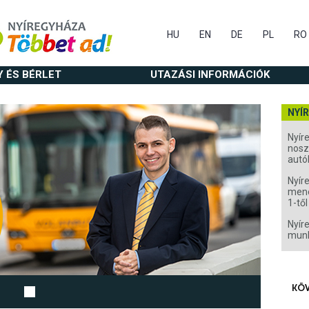
HU
EN
DE
PL
RO
Y ÉS BÉRLET
UTAZÁSI INFORMÁCIÓK
NYÍ
Nyír
nosz
autó
Nyír
mene
1-től
Nyír
munk