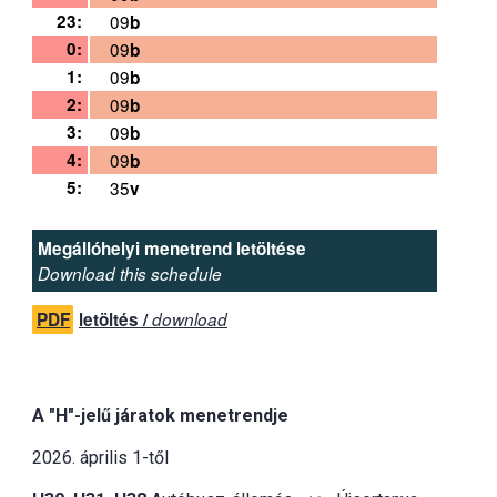
23:
09
b
0:
09
b
1:
09
b
2:
09
b
3:
09
b
4:
09
b
5:
35
v
Megállóhelyi menetrend letöltése
Download this schedule
PDF
letöltés /
download
A "H"-jelű járatok menetrendje
2026. április 1-től