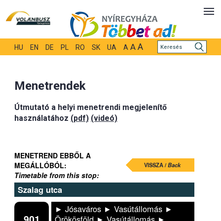
A
A
HU
EN
DE
PL
RO
SK
UA
A
Menetrendek
Útmutató a helyi menetrendi megjelenítő
használatához
(pdf)
(videó)
MENETREND EBBŐL A
MEGÁLLÓBÓL:
VISSZA /
Back
Timetable from this stop:
Szalag utca
► Jósaváros ► Vasútállomás ►
901
Örökösföld ► Vasútállomás ►