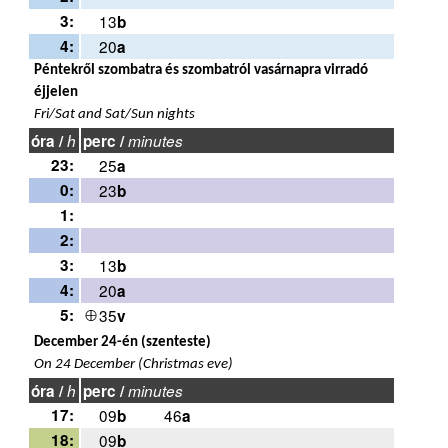
3:
13
b
4:
20
a
Péntekről szombatra és szombatról vasárnapra virradó
éjjelen
Fri/Sat and Sat/Sun nights
óra /
h
perc /
minutes
23:
25
a
0:
23
b
1:
2:
3:
13
b
4:
20
a
5:
35
v
December 24-én (szenteste)
On 24 December (Christmas eve)
óra /
h
perc /
minutes
17:
09
46
b
a
18:
09
b