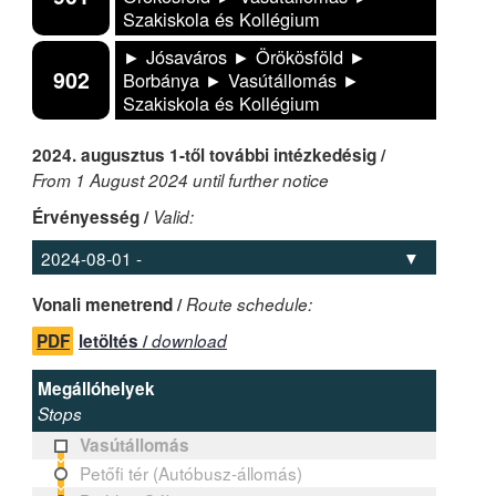
Szakiskola és Kollégium
► Jósaváros ► Örökösföld ►
902
Borbánya ► Vasútállomás ►
Szakiskola és Kollégium
2024. augusztus 1-től további intézkedésig /
From 1 August 2024 until further notice
Érvényesség /
Valid:
Vonali menetrend /
Route schedule:
PDF
letöltés /
download
Megállóhelyek
Stops
Vasútállomás
Petőfi tér (Autóbusz-állomás)