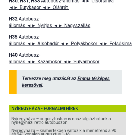
H30, H31, H38
Autóbusz-állomás ◄► Újsortanya
◄► Butykasor ◄► Oláhrét
H32
Autóbusz-
állomás ◄► Nyírjes ◄► Nagyszállás
H35
Autóbusz-
állomás ◄► Alsóbadúr ◄► Polyákbokor ◄► Felsősima
H40
Autóbusz-
állomás ◄► Kazárbokor ◄► Sulyánbokor
Tervezze meg utazását az
Emma térképes
keresővel
.
NYÍREGYHÁZA - FORGALMI HÍREK
Nyíregyháza – augusztusban is nosztalgiázhatunk a
nyíregyházi retro autóbuszon
Nyíregyháza – kismértékben változik a menetrend a 90
és 94L vonalon augusztus 1-től