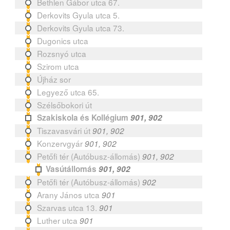
Bethlen Gábor utca 67.
Derkovits Gyula utca 5.
Derkovits Gyula utca 73.
Dugonics utca
Rozsnyó utca
Szirom utca
Újház sor
Legyező utca 65.
Szélsőbokori út
Szakiskola és Kollégium
901, 902
Tiszavasvári út
901, 902
Konzervgyár
901, 902
Petőfi tér (Autóbusz-állomás)
901, 902
Vasútállomás
901, 902
Petőfi tér (Autóbusz-állomás)
902
Arany János utca
901
Szarvas utca 13.
901
Luther utca
901