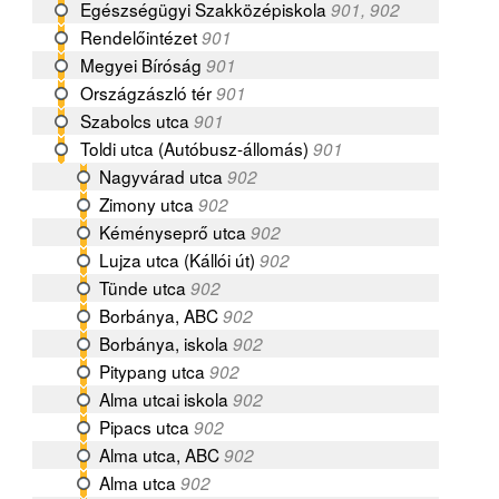
Egészségügyi Szakközépiskola
901, 902
Rendelőintézet
901
Megyei Bíróság
901
Országzászló tér
901
Szabolcs utca
901
Toldi utca (Autóbusz-állomás)
901
Nagyvárad utca
902
Zimony utca
902
Kéményseprő utca
902
Lujza utca (Kállói út)
902
Tünde utca
902
Borbánya, ABC
902
Borbánya, iskola
902
Pitypang utca
902
Alma utcai iskola
902
Pipacs utca
902
Alma utca, ABC
902
Alma utca
902