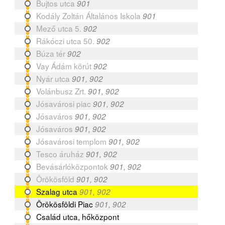
Bujtos utca
901
Kodály Zoltán Általános Iskola
901
Mező utca 5.
902
Rákóczi utca 50.
902
Búza tér
902
Vay Ádám körút
902
Nyár utca
901, 902
Volánbusz Zrt.
901, 902
Jósavárosi piac
901, 902
Jósaváros
901, 902
Jósaváros
901, 902
Jósavárosi templom
901, 902
Tesco áruház
901, 902
Bevásárlóközpontok
901, 902
Örökösföld
901, 902
Szalag utca
901, 902
Örökösföldi Piac
901, 902
Család utca, hőközpont