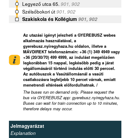
Legyező utca 65.
901, 902
Szélsőbokori út
901, 902
Szakiskola és Kollégium
901, 902
Az utazási igényt jelezheti a GYEREBUSZ webes
alkalmazás használatával, a
gyerebusz.nyiregyhaza.hu oldalon, illetve a
MÁVDIREKT telefonszámain: +36 (1) 349 4949 vagy
+36 (20/30/70) 499 4999, az indulást megelőzően
legkorábban 15 nappal, legkésőbb pedig a járat
végállomásáról történő indulás előtti 30 perccel.
Az autóbuszok a Vasútállomásnál a vasúti
csatlakozásra legfeljebb 10 percet várnak, emiatt
menetrendi eltérések előfordulhatnak. /
The buses run on demand only. Please request the
bus via GYEREBUSZ app: gyerebusz.nyiregyhaza.hu.
Buses can wait for train connection up to 10 minutes,
therefore delays may occur.
Jelmagyarázat
Explanation