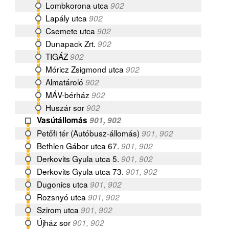
Lombkorona utca
902
Lapály utca
902
Csemete utca
902
Dunapack Zrt.
902
TIGÁZ
902
Móricz Zsigmond utca
902
Almatároló
902
MÁV-bérház
902
Huszár sor
902
Vasútállomás
901, 902
Petőfi tér (Autóbusz-állomás)
901, 902
Bethlen Gábor utca 67.
901, 902
Derkovits Gyula utca 5.
901, 902
Derkovits Gyula utca 73.
901, 902
Dugonics utca
901, 902
Rozsnyó utca
901, 902
Szirom utca
901, 902
Újház sor
901, 902