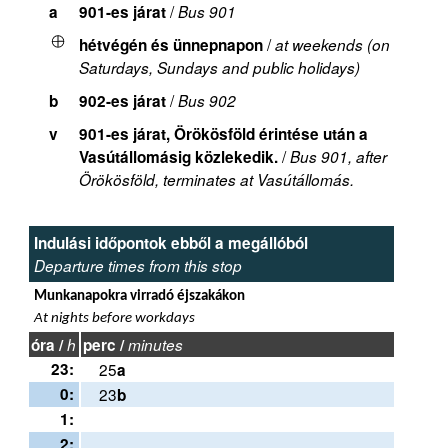
/
a
901-es járat
Bus 901
/
hétvégén és ünnepnapon
at weekends (on
Saturdays, Sundays and public holidays)
/
b
902-es járat
Bus 902
v
901-es járat, Örökösföld érintése után a
/
Vasútállomásig közlekedik.
Bus 901, after
Örökösföld, terminates at Vasútállomás.
Indulási időpontok ebből a megállóból
Departure times from this stop
Munkanapokra virradó éjszakákon
At nights before workdays
óra /
h
perc /
minutes
23:
25
a
0:
23
b
1:
2: