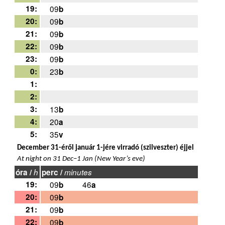
19:
09
b
20:
09
b
21:
09
b
22:
09
b
23:
09
b
0:
23
b
1:
2:
3:
13
b
4:
20
a
5:
35
v
December 31-éről január 1-jére virradó (szilveszter) éjjel
At night on 31 Dec–1 Jan (New Year’s eve)
óra /
h
perc /
minutes
19:
09
46
b
a
20:
09
b
21:
09
b
22:
09
b