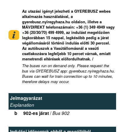
Az utazási igényt jelezheti a GYEREBUSZ webes
alkalmazás használatával, a
gyerebusz.nyiregyhaza.hu oldalon, illetve a
MÁVDIREKT telefonszámain: +36 (1) 349 4949 vagy
+36 (20/30/70) 499 4999, az indulást megelőzően
legkorábban 15 nappal, legkésőbb pedig a járat
végállomásáról történő indulás előtti 30 perccel.
Az autóbuszok a Vasútállomásnál a vasúti
csatlakozásra legfeljebb 10 percet várnak, emiatt
menetrendi eltérések előfordulhatnak. /
The buses run on demand only. Please request the
bus via GYEREBUSZ app: gyerebusz.nyiregyhaza.hu.
Buses can wait for train connection up to 10 minutes,
therefore delays may occur.
Jelmagyarázat
Explanation
/
b
902-es járat
Bus 902
Indulási időpontok ebből a megállóból