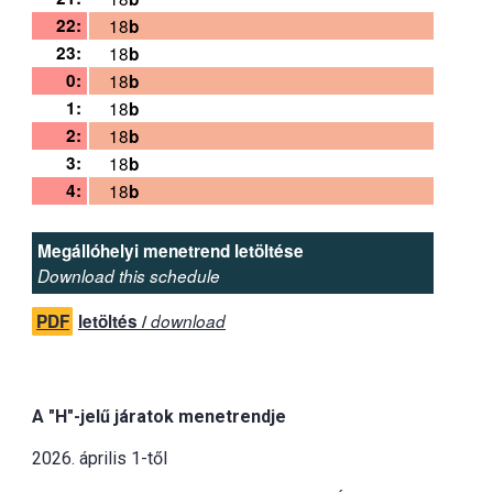
22:
18
b
23:
18
b
0:
18
b
1:
18
b
2:
18
b
3:
18
b
4:
18
b
Megállóhelyi menetrend letöltése
Download this schedule
PDF
letöltés /
download
A "H"-jelű járatok menetrendje
2026. április 1-től