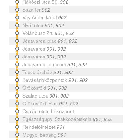
Rákóczi utca 50.
902
Búza tér
902
Vay Ádám körút
902
Nyár utca
901, 902
Volánbusz Zrt.
901, 902
Jósavárosi piac
901, 902
Jósaváros
901, 902
Jósaváros
901, 902
Jósavárosi templom
901, 902
Tesco áruház
901, 902
Bevásárlóközpontok
901, 902
Örökösföld
901, 902
Szalag utca
901, 902
Örökösföldi Piac
901, 902
Család utca, hőközpont
Egészségügyi Szakközépiskola
901, 902
Rendelőintézet
901
Megyei Bíróság
901