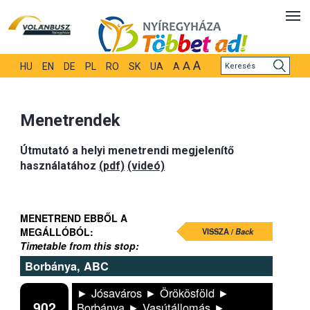
A
A
HU
EN
DE
PL
RO
SK
UA
A
Menetrendek
Útmutató a helyi menetrendi megjelenítő
használatához
(pdf)
(videó)
MENETREND EBBŐL A
MEGÁLLÓBÓL:
VISSZA /
Back
Timetable from this stop:
Borbánya, ABC
► Jósaváros ► Örökösföld ►
902
Borbánya ► Vasútállomás ►