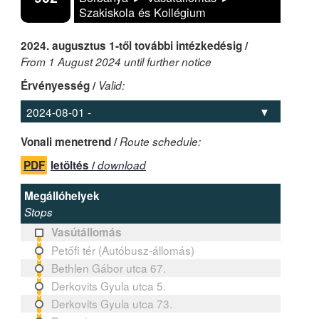
Szakiskola és Kollégium
2024. augusztus 1-től további intézkedésig /
From 1 August 2024 until further notice
Érvényesség /
Valid:
Vonali menetrend /
Route schedule:
PDF
letöltés /
download
Megállóhelyek
Stops
Vasútállomás
Petőfi tér (Autóbusz-állomás)
Bethlen Gábor utca 67.
Derkovits Gyula utca 5.
Derkovits Gyula utca 73.