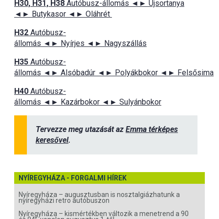
H30, H31, H38
Autóbusz-állomás ◄► Újsortanya
◄► Butykasor ◄► Oláhrét
H32
Autóbusz-
állomás ◄► Nyírjes ◄► Nagyszállás
H35
Autóbusz-
állomás ◄► Alsóbadúr ◄► Polyákbokor ◄► Felsősima
H40
Autóbusz-
állomás ◄► Kazárbokor ◄► Sulyánbokor
Tervezze meg utazását az
Emma térképes
keresővel
.
NYÍREGYHÁZA - FORGALMI HÍREK
Nyíregyháza – augusztusban is nosztalgiázhatunk a
nyíregyházi retro autóbuszon
Nyíregyháza – kismértékben változik a menetrend a 90