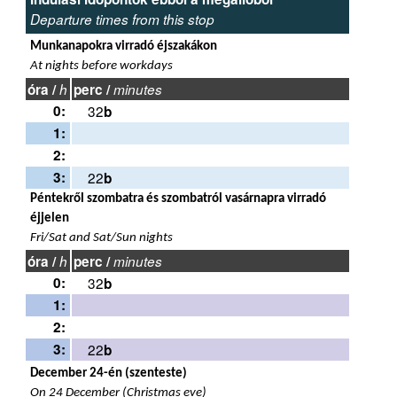
Departure times from this stop
Munkanapokra virradó éjszakákon
At nights before workdays
óra /
h
perc /
minutes
0:
32
b
1:
2:
3:
22
b
Péntekről szombatra és szombatról vasárnapra virradó
éjjelen
Fri/Sat and Sat/Sun nights
óra /
h
perc /
minutes
0:
32
b
1:
2:
3:
22
b
December 24-én (szenteste)
On 24 December (Christmas eve)