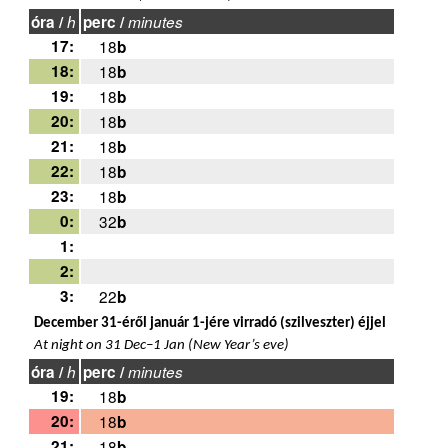
óra /
h
perc /
minutes
17:
18
b
18:
18
b
19:
18
b
20:
18
b
21:
18
b
22:
18
b
23:
18
b
0:
32
b
1:
2:
3:
22
b
December 31-éről január 1-jére virradó (szilveszter) éjjel
At night on 31 Dec–1 Jan (New Year’s eve)
óra /
h
perc /
minutes
19:
18
b
20:
18
b
21:
18
b