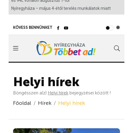
és 94L vonalon augusztus 1-től
Nyíregyháza – május 4-étől terelés munkálatok miatt