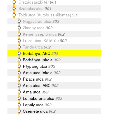
Országzászló tér
901
Szabolcs utca
901
Toldi utca (Autóbusz-állomás)
901
Nagyvárad utca
902
Zimony utca
902
Kéményseprő utca
902
Lujza utca (Kállói út)
902
Tünde utca
902
Borbánya, ABC
902
Borbánya, iskola
902
Pitypang utca
902
Alma utcai iskola
902
Pipacs utca
902
Alma utca, ABC
902
Alma utca
902
Lombkorona utca
902
Lapály utca
902
Csemete utca
902