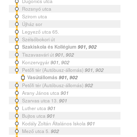
Dugonics utca
Rozsnyó utca
Szirom utca
Újház sor
Legyező utca 65.
Szélsőbokori út
Szakiskola és Kollégium
901, 902
Tiszavasvári út
901, 902
Konzervgyár
901, 902
Petőfi tér (Autóbusz-állomás)
901, 902
Vasútállomás
901, 902
Petőfi tér (Autóbusz-állomás)
902
Arany János utca
901
Szarvas utca 13.
901
Luther utca
901
Bujtos utca
901
Kodály Zoltán Általános Iskola
901
Mező utca 5.
902