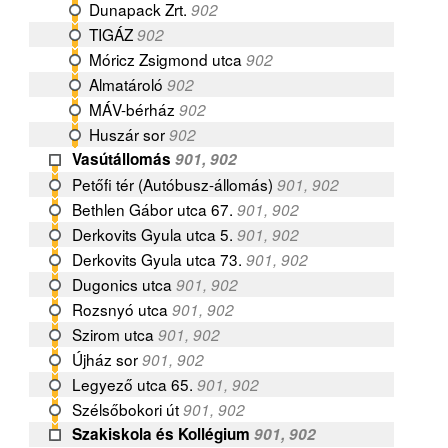
Dunapack Zrt.
902
TIGÁZ
902
Móricz Zsigmond utca
902
Almatároló
902
MÁV-bérház
902
Huszár sor
902
Vasútállomás
901, 902
Petőfi tér (Autóbusz-állomás)
901, 902
Bethlen Gábor utca 67.
901, 902
Derkovits Gyula utca 5.
901, 902
Derkovits Gyula utca 73.
901, 902
Dugonics utca
901, 902
Rozsnyó utca
901, 902
Szirom utca
901, 902
Újház sor
901, 902
Legyező utca 65.
901, 902
Szélsőbokori út
901, 902
Szakiskola és Kollégium
901, 902