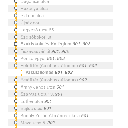
Dugonics utca
Rozsnyó utca
Szirom utca
Újház sor
Legyező utca 65.
Szélsőbokori út
Szakiskola és Kollégium
901, 902
Tiszavasvári út
901, 902
Konzervgyár
901, 902
Petőfi tér (Autóbusz-állomás)
901, 902
Vasútállomás
901, 902
Petőfi tér (Autóbusz-állomás)
902
Arany János utca
901
Szarvas utca 13.
901
Luther utca
901
Bujtos utca
901
Kodály Zoltán Általános Iskola
901
Mező utca 5.
902