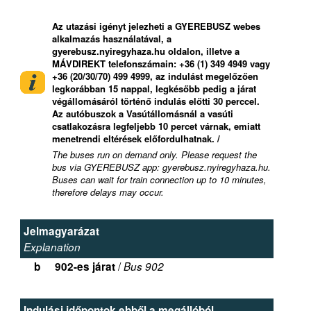
Az utazási igényt jelezheti a GYEREBUSZ webes
alkalmazás használatával, a
gyerebusz.nyiregyhaza.hu oldalon, illetve a
MÁVDIREKT telefonszámain: +36 (1) 349 4949 vagy
+36 (20/30/70) 499 4999, az indulást megelőzően
legkorábban 15 nappal, legkésőbb pedig a járat
végállomásáról történő indulás előtti 30 perccel.
Az autóbuszok a Vasútállomásnál a vasúti
csatlakozásra legfeljebb 10 percet várnak, emiatt
menetrendi eltérések előfordulhatnak. /
The buses run on demand only. Please request the
bus via GYEREBUSZ app: gyerebusz.nyiregyhaza.hu.
Buses can wait for train connection up to 10 minutes,
therefore delays may occur.
Jelmagyarázat
Explanation
/
b
902-es járat
Bus 902
Indulási időpontok ebből a megállóból