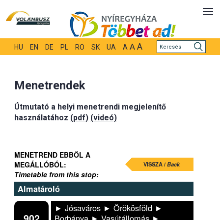
A
A
HU
EN
DE
PL
RO
SK
UA
A
Menetrendek
Útmutató a helyi menetrendi megjelenítő
használatához
(pdf)
(videó)
MENETREND EBBŐL A
MEGÁLLÓBÓL:
VISSZA /
Back
Timetable from this stop:
Almatároló
► Jósaváros ► Örökösföld ►
902
Borbánya ► Vasútállomás ►