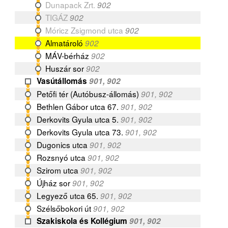
Dunapack Zrt.
902
TIGÁZ
902
Móricz Zsigmond utca
902
Almatároló
902
MÁV-bérház
902
Huszár sor
902
Vasútállomás
901, 902
Petőfi tér (Autóbusz-állomás)
901, 902
Bethlen Gábor utca 67.
901, 902
Derkovits Gyula utca 5.
901, 902
Derkovits Gyula utca 73.
901, 902
Dugonics utca
901, 902
Rozsnyó utca
901, 902
Szirom utca
901, 902
Újház sor
901, 902
Legyező utca 65.
901, 902
Szélsőbokori út
901, 902
Szakiskola és Kollégium
901, 902