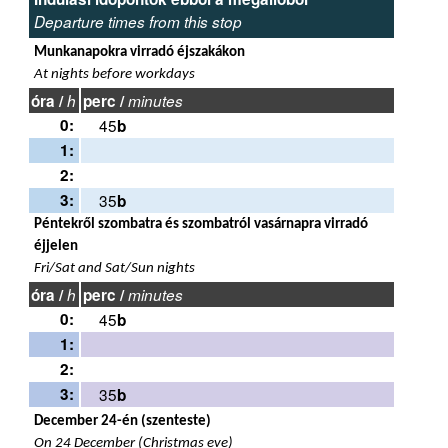
Departure times from this stop
Munkanapokra virradó éjszakákon
At nights before workdays
óra /
h
perc /
minutes
0:
45
b
1:
2:
3:
35
b
Péntekről szombatra és szombatról vasárnapra virradó
éjjelen
Fri/Sat and Sat/Sun nights
óra /
h
perc /
minutes
0:
45
b
1:
2:
3:
35
b
December 24-én (szenteste)
On 24 December (Christmas eve)