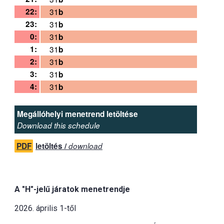
22:
31
b
23:
31
b
0:
31
b
1:
31
b
2:
31
b
3:
31
b
4:
31
b
Megállóhelyi menetrend letöltése
Download this schedule
PDF
letöltés /
download
A "H"-jelű járatok menetrendje
2026. április 1-től