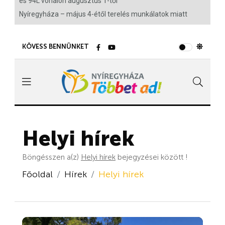
és 94L vonalon augusztus 1-től
Nyíregyháza – május 4-étől terelés munkálatok miatt