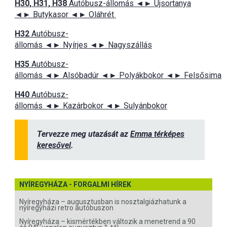
H30, H31, H38
Autóbusz-állomás ◄► Újsortanya
◄► Butykasor ◄► Oláhrét
H32
Autóbusz-
állomás ◄► Nyírjes ◄► Nagyszállás
H35
Autóbusz-
állomás ◄► Alsóbadúr ◄► Polyákbokor ◄► Felsősima
H40
Autóbusz-
állomás ◄► Kazárbokor ◄► Sulyánbokor
Tervezze meg utazását az
Emma térképes
keresővel
.
NYÍREGYHÁZA - FORGALMI HÍREK
Nyíregyháza – augusztusban is nosztalgiázhatunk a
nyíregyházi retro autóbuszon
Nyíregyháza – kismértékben változik a menetrend a 90