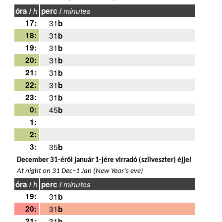
óra /
h
perc /
minutes
17:
31
b
18:
31
b
19:
31
b
20:
31
b
21:
31
b
22:
31
b
23:
31
b
0:
45
b
1:
2:
3:
35
b
December 31-éről január 1-jére virradó (szilveszter) éjjel
At night on 31 Dec–1 Jan (New Year’s eve)
óra /
h
perc /
minutes
19:
31
b
20:
31
b
21:
31
b