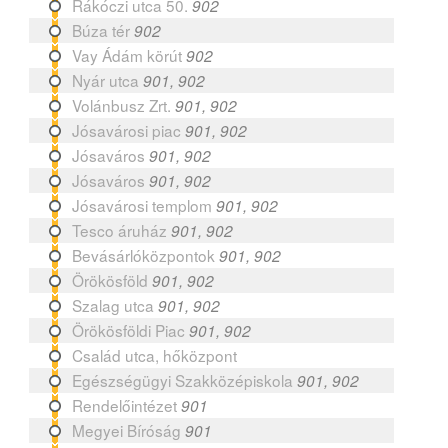
Rákóczi utca 50.
902
Búza tér
902
Vay Ádám körút
902
Nyár utca
901, 902
Volánbusz Zrt.
901, 902
Jósavárosi piac
901, 902
Jósaváros
901, 902
Jósaváros
901, 902
Jósavárosi templom
901, 902
Tesco áruház
901, 902
Bevásárlóközpontok
901, 902
Örökösföld
901, 902
Szalag utca
901, 902
Örökösföldi Piac
901, 902
Család utca, hőközpont
Egészségügyi Szakközépiskola
901, 902
Rendelőintézet
901
Megyei Bíróság
901