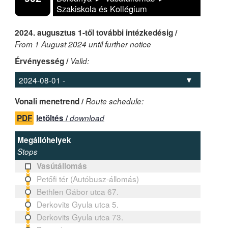
Szakiskola és Kollégium
2024. augusztus 1-től további intézkedésig /
From 1 August 2024 until further notice
Érvényesség /
Valid:
Vonali menetrend /
Route schedule:
PDF
letöltés /
download
Megállóhelyek
Stops
Vasútállomás
Petőfi tér (Autóbusz-állomás)
Bethlen Gábor utca 67.
Derkovits Gyula utca 5.
Derkovits Gyula utca 73.