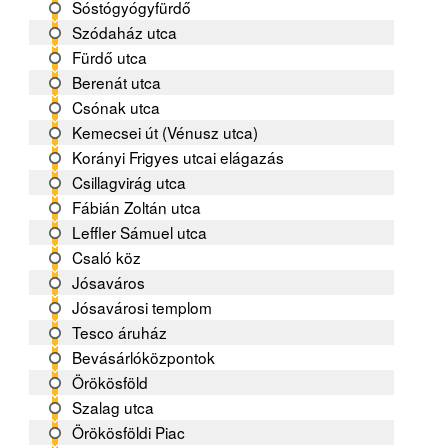
Sóstógyógyfürdő
Szódaház utca
Fürdő utca
Berenát utca
Csónak utca
Kemecsei út (Vénusz utca)
Korányi Frigyes utcai elágazás
Csillagvirág utca
Fábián Zoltán utca
Leffler Sámuel utca
Csaló köz
Jósaváros
Jósavárosi templom
Tesco áruház
Bevásárlóközpontok
Örökösföld
Szalag utca
Örökösföldi Piac