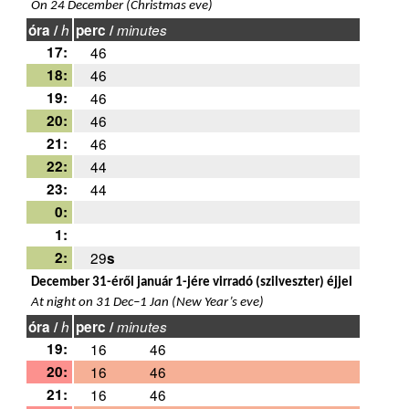
On 24 December (Christmas eve)
óra /
h
perc /
minutes
17:
46
18:
46
19:
46
20:
46
21:
46
22:
44
23:
44
0:
1:
2:
29
s
December 31-éről január 1-jére virradó (szilveszter) éjjel
At night on 31 Dec–1 Jan (New Year’s eve)
óra /
h
perc /
minutes
19:
16
46
20:
16
46
21:
16
46