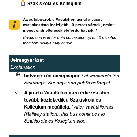
Szakiskola és Kollégium
Az autóbuszok a Vasútállomásnál a vasúti
csatlakozásra legfeljebb 10 percet várnak, emiatt
menetrendi eltérések előfordulhatnak. /
Buses can wait for train connection up to 10 minutes,
therefore delays may occur.
Jelmagyarázat
Explanation
/
hétvégén és ünnepnapon
at weekends (on
Saturdays, Sundays and public holidays)
s
A járat a Vasútállomásra érkezés után
tovább közlekedik a Szakiskola és
/
Kollégium megállóig.
After Vasútállomás
(Railway station), this bus continues to
Szakiskola és Kollégium stop.