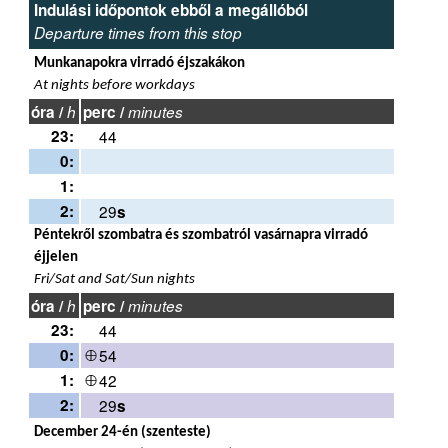
Indulási időpontok ebből a megállóból
Departure times from this stop
Munkanapokra virradó éjszakákon
At nights before workdays
óra /
h
perc /
minutes
23:
44
0:
1:
2:
29
s
Péntekről szombatra és szombatról vasárnapra virradó
éjjelen
Fri/Sat and Sat/Sun nights
óra /
h
perc /
minutes
23:
44
0:
54
1:
42
2:
29
s
December 24-én (szenteste)