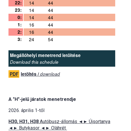
22:
14
44
23:
14
44
0:
14
44
1:
16
44
2:
16
44
3:
24
54
Megállóhelyi menetrend letöltése
Download this schedule
PDF
letöltés /
download
A "H"-jelű járatok menetrendje
2026. április 1-től
H30, H31, H38
Autóbusz-állomás ◄► Újsortanya
◄► Butykasor ◄► Oláhrét