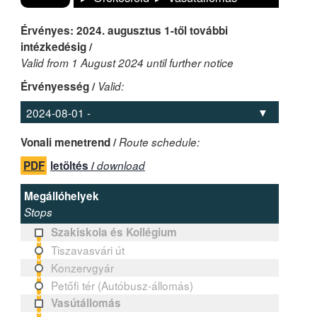
Érvényes: 2024. augusztus 1-től további
intézkedésig /
Valid from 1 August 2024 until further notice
Érvényesség /
Valid:
Vonali menetrend /
Route schedule:
PDF
letöltés /
download
Megállóhelyek
Stops
Szakiskola és Kollégium
Tiszavasvári út
Konzervgyár
Petőfi tér (Autóbusz-állomás)
Vasútállomás