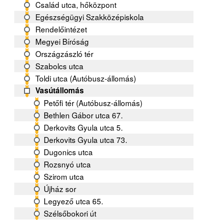
Család utca, hőközpont
Egészségügyi Szakközépiskola
Rendelőintézet
Megyei Bíróság
Országzászló tér
Szabolcs utca
Toldi utca (Autóbusz-állomás)
Vasútállomás
Petőfi tér (Autóbusz-állomás)
Bethlen Gábor utca 67.
Derkovits Gyula utca 5.
Derkovits Gyula utca 73.
Dugonics utca
Rozsnyó utca
Szirom utca
Újház sor
Legyező utca 65.
Szélsőbokori út