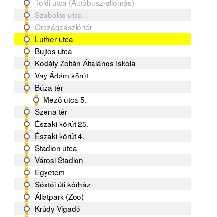
Toldi utca (Autóbusz-állomás)
Szabolcs utca
Országzászló tér
Luther utca
Bujtos utca
Kodály Zoltán Általános Iskola
Vay Ádám körút
Búza tér
Mező utca 5.
Széna tér
Északi körút 25.
Északi körút 4.
Stadion utca
Városi Stadion
Egyetem
Sóstói úti kórház
Állatpark (Zoo)
Krúdy Vigadó