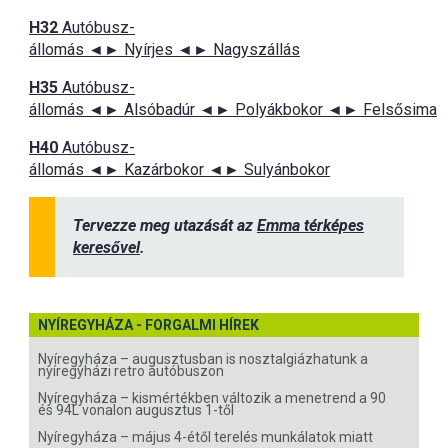
H32
Autóbusz-
állomás ◄► Nyírjes ◄► Nagyszállás
H35
Autóbusz-
állomás ◄► Alsóbadúr ◄► Polyákbokor ◄► Felsősima
H40
Autóbusz-
állomás ◄► Kazárbokor ◄► Sulyánbokor
Tervezze meg utazását az
Emma térképes
keresővel
.
NYÍREGYHÁZA - FORGALMI HÍREK
Nyíregyháza – augusztusban is nosztalgiázhatunk a
nyíregyházi retro autóbuszon
Nyíregyháza – kismértékben változik a menetrend a 90
és 94L vonalon augusztus 1-től
Nyíregyháza – május 4-étől terelés munkálatok miatt