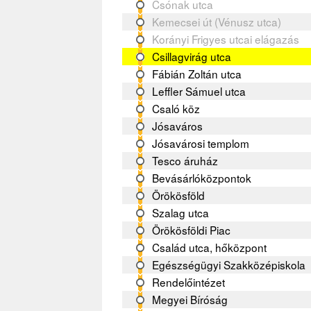
Csónak utca
Kemecsei út (Vénusz utca)
Korányi Frigyes utcai elágazás
Csillagvirág utca
Fábián Zoltán utca
Leffler Sámuel utca
Csaló köz
Jósaváros
Jósavárosi templom
Tesco áruház
Bevásárlóközpontok
Örökösföld
Szalag utca
Örökösföldi Piac
Család utca, hőközpont
Egészségügyi Szakközépiskola
Rendelőintézet
Megyei Bíróság