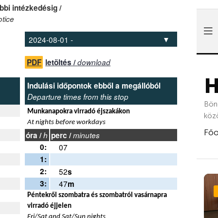
bbi intézkedésig /
otice
PDF
letöltés /
download
Indulási időpontok ebből a megállóból
Departure times from this stop
Munkanapokra virradó éjszakákon
At nights before workdays
óra /
h
perc /
minutes
0:
07
1:
2:
52
s
3:
47
m
Péntekről szombatra és szombatról vasárnapra
virradó éjjelen
Fri/Sat and Sat/Sun nights