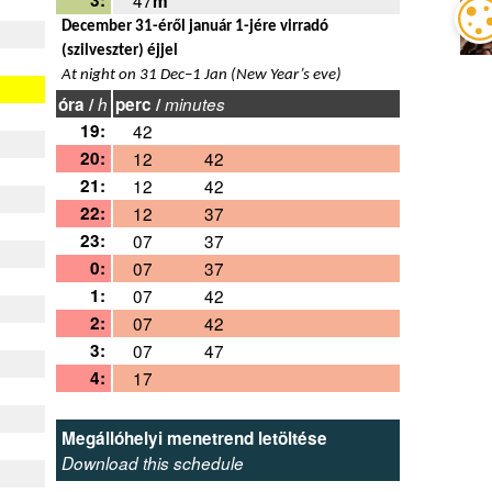
m
December 31-éről január 1-jére virradó
(szilveszter) éjjel
At night on 31 Dec–1 Jan (New Year’s eve)
óra /
h
perc /
minutes
19:
42
20:
12
42
21:
12
42
22:
12
37
23:
07
37
0:
07
37
1:
07
42
2:
07
42
3:
07
47
4:
17
Megállóhelyi menetrend letöltése
Download this schedule