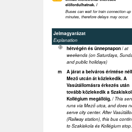
előfordulhatnak. /
Buses can wait for train connection up
minutes, therefore delays may occur.
Jelmagyarázat
Explanation
/
hétvégén és ünnepnapon
at
weekends (on Saturdays, Sund
and public holidays)
m
A járat a belváros érintése nél
Mező utcán át közlekedik. A
Vasútállomásra érkezés után
tovább közlekedik a Szakiskol
/
Kollégium megállóig.
This ser
runs via Mező utca, and does n
serve city center. After Vasútál
(Railway station), this bus conti
to Szakiskola és Kollégium stop.