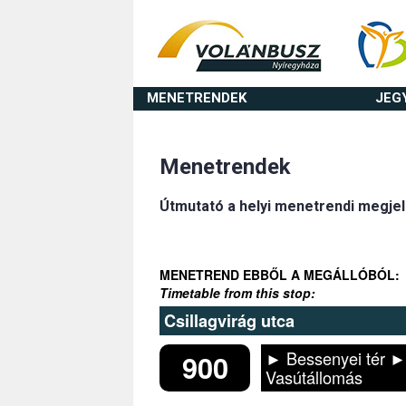
MENETRENDEK
JEG
Menetrendek
Útmutató a helyi menetrendi megje
MENETREND EBBŐL A MEGÁLLÓBÓL:
Timetable from this stop:
Csillagvirág utca
► Bessenyei tér ►
900
Vasútállomás