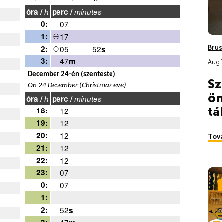
óra /
h
perc /
minutes
0:
07
1:
17
2:
05
52
s
3:
47
m
December 24-én (szenteste)
On 24 December (Christmas eve)
óra /
h
perc /
minutes
18:
12
19:
12
20:
12
21:
12
22:
12
23:
07
0:
07
1:
2:
52
s
3:
47