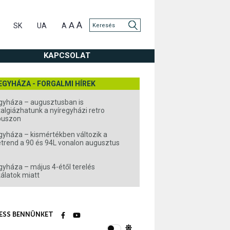
A
A
SK
UA
A
KAPCSOLAT
EGYHÁZA - FORGALMI HÍREK
gyháza – augusztusban is
algiázhatunk a nyíregyházi retro
buszon
gyháza – kismértékben változik a
rend a 90 és 94L vonalon augusztus
gyháza – május 4-étől terelés
álatok miatt