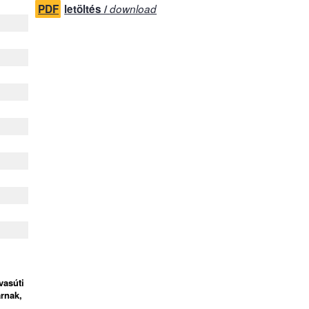
PDF
letöltés /
download
vasúti
árnak,