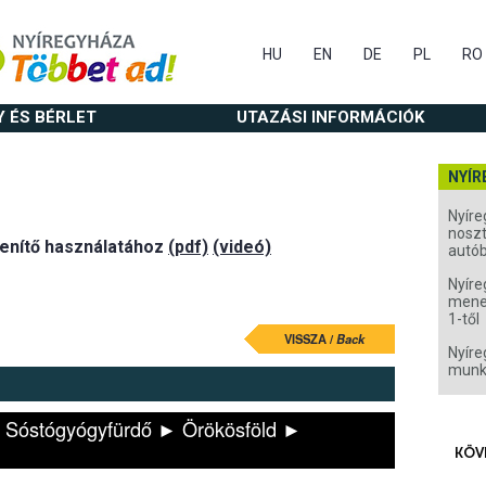
HU
EN
DE
PL
RO
Y ÉS BÉRLET
UTAZÁSI INFORMÁCIÓK
NYÍR
Nyíre
noszt
lenítő használatához
(pdf)
(videó)
autó
Nyíre
menet
1-től
VISSZA /
Back
Nyíre
munk
 Sóstógyógyfürdő ► Örökösföld ►