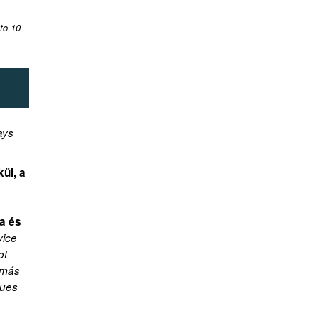
 to 10
ays
kül, a
a és
vice
ot
lomás
nues