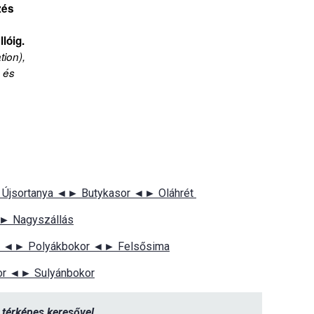
zés
lóig.
tion),
a és
Újsortanya ◄► Butykasor ◄► Oláhrét
► Nagyszállás
r ◄► Polyákbokor ◄► Felsősima
or ◄► Sulyánbokor
térképes keresővel
.