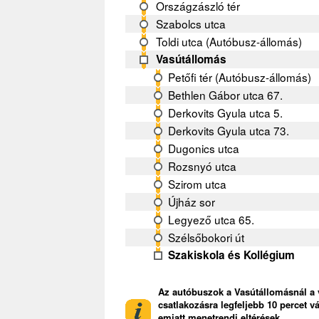
Országzászló tér
Szabolcs utca
Toldi utca (Autóbusz-állomás)
Vasútállomás
Petőfi tér (Autóbusz-állomás)
Bethlen Gábor utca 67.
Derkovits Gyula utca 5.
Derkovits Gyula utca 73.
Dugonics utca
Rozsnyó utca
Szirom utca
Újház sor
Legyező utca 65.
Szélsőbokori út
Szakiskola és Kollégium
Az autóbuszok a Vasútállomásnál a 
csatlakozásra legfeljebb 10 percet v
emiatt menetrendi eltérések