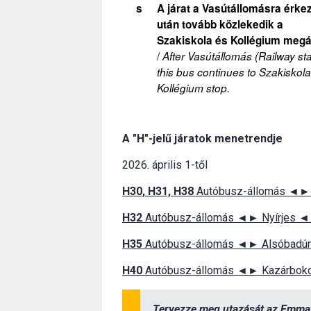
s
A járat a Vasútállomásra érke
után tovább közlekedik a
Szakiskola és Kollégium megál
/
After Vasútállomás (Railway sta
this bus continues to Szakiskol
Kollégium stop.
A "H"-jelű járatok menetrendje
2026. április 1-től
H30, H31, H38
Autóbusz-állomás ◄► 
H32
Autóbusz-állomás ◄► Nyírjes ◄
H35
Autóbusz-állomás ◄► Alsóbadú
H40
Autóbusz-állomás ◄► Kazárbok
Tervezze meg utazását az
Emma 