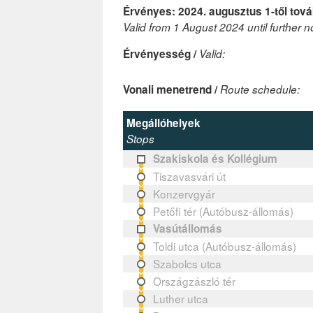
Érvényes: 2024. augusztus 1-től tová
Valid from 1 August 2024 until further n
Érvényesség /
Valid:
Vonali menetrend /
Route schedule:
Megállóhelyek
Stops
Szakiskola és Kollégium
Tiszavasvári út
Konzervgyár
Petőfi tér (Autóbusz-állomás)
Vasútállomás
Toldi utca (Autóbusz-állomás)
Szabolcs utca
Országzászló tér
Luther utca