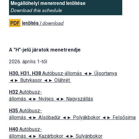
Megállóhelyi menetrend letöltése
Download this schedule
PDF
letöltés /
download
A "H"-jelű járatok menetrendje
2026. április 1-től
H30, H31, H38
Autóbusz-állomás ◄► Újsortanya
◄► Butykasor ◄► Oláhrét
H32
Autóbusz-
állomás ◄► Nyírjes ◄► Nagyszállás
H35
Autóbusz-
állomás ◄► Alsóbadúr ◄► Polyákbokor ◄► Felsősima
H40
Autóbusz-
állomás ◄► Kazárbokor ◄► Sulyánbokor