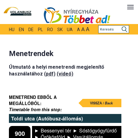
A
A
HU
EN
DE
PL
RO
SK
UA
A
Menetrendek
Útmutató a helyi menetrendi megjelenítő
használatához
(pdf)
(videó)
MENETREND EBBŐL A
MEGÁLLÓBÓL:
VISSZA /
Back
Timetable from this stop:
Toldi utca (Autóbusz-állomás)
► Bessenyei tér ► Sóstógyógyfürdő
900
► Örökösföld ► Vasútállomás