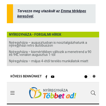
Tervezze meg utazását az
Emma térképes
keresővel
.
NYÍREGYHÁZA - FORGALMI HÍREK
Nyíregyháza – augusztusban is nosztalgiázhatunk a
nyíregyházi retro autóbuszon
Nyíregyháza – kismértékben változik a menetrend a 90
és 94L vonalon augusztus 1-től
Nyíregyháza – május 4-étől terelés munkálatok miatt