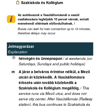
Szakiskola és Kollégium
Az autóbuszok a Vasútállomásnál a vasúti
csatlakozásra legfeljebb 10 percet várnak, emiatt
menetrendi eltérések előfordulhatnak. /
Buses can wait for train connection up to 10 minutes,
therefore delays may occur.
Jelmagyarázat
Explanation
/
hétvégén és ünnepnapon
at weekends (on
Saturdays, Sundays and public holidays)
m
A járat a belváros érintése nélkül, a Mező
utcán át közlekedik. A Vasútállomásra
érkezés után tovább közlekedik a
/
Szakiskola és Kollégium megállóig.
This
service runs via Mező utca, and does not
serve city center. After Vasútállomás (Railway
station), this bus continues to Szakiskola és