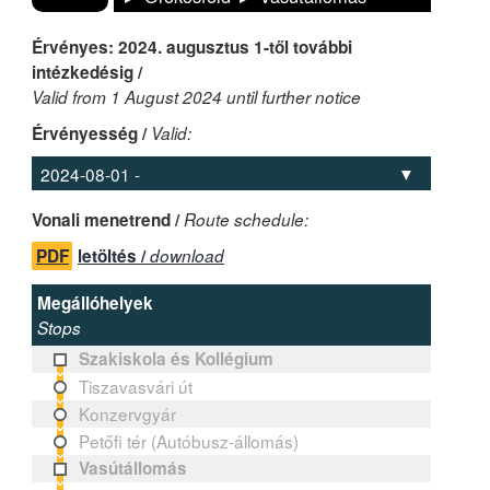
Érvényes: 2024. augusztus 1-től további
intézkedésig /
Valid from 1 August 2024 until further notice
Érvényesség /
Valid:
Vonali menetrend /
Route schedule:
PDF
letöltés /
download
Megállóhelyek
Stops
Szakiskola és Kollégium
Tiszavasvári út
Konzervgyár
Petőfi tér (Autóbusz-állomás)
Vasútállomás