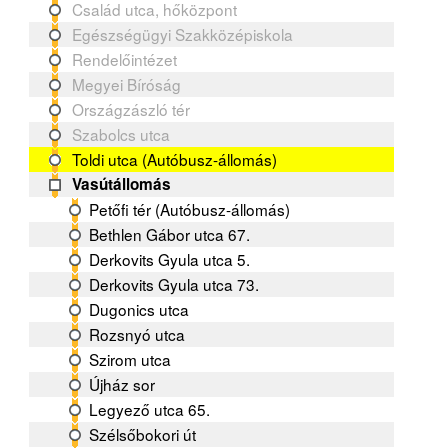
Család utca, hőközpont
Egészségügyi Szakközépiskola
Rendelőintézet
Megyei Bíróság
Országzászló tér
Szabolcs utca
Toldi utca (Autóbusz-állomás)
Vasútállomás
Petőfi tér (Autóbusz-állomás)
Bethlen Gábor utca 67.
Derkovits Gyula utca 5.
Derkovits Gyula utca 73.
Dugonics utca
Rozsnyó utca
Szirom utca
Újház sor
Legyező utca 65.
Szélsőbokori út