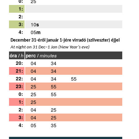
0:
25
1:
2:
3:
10
s
4:
05
m
December 31-éről január 1-jére virradó (szilveszter) éjjel
At night on 31 Dec–1 Jan (New Year’s eve)
óra /
h
perc /
minutes
20:
04
34
21:
04
34
22:
04
34
55
23:
25
55
0:
25
55
1:
25
2:
04
25
3:
04
25
4:
05
35