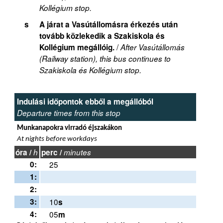
Kollégium stop.
s
A járat a Vasútállomásra érkezés után
tovább közlekedik a Szakiskola és
/
Kollégium megállóig.
After Vasútállomás
(Railway station), this bus continues to
Szakiskola és Kollégium stop.
Indulási időpontok ebből a megállóból
Departure times from this stop
Munkanapokra virradó éjszakákon
At nights before workdays
óra /
h
perc /
minutes
0:
25
1:
2:
3:
10
s
4:
05
m