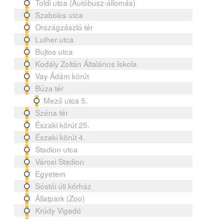
Toldi utca (Autóbusz-állomás)
Szabolcs utca
Országzászló tér
Luther utca
Bujtos utca
Kodály Zoltán Általános Iskola
Vay Ádám körút
Búza tér
Mező utca 5.
Széna tér
Északi körút 25.
Északi körút 4.
Stadion utca
Városi Stadion
Egyetem
Sóstói úti kórház
Állatpark (Zoo)
Krúdy Vigadó