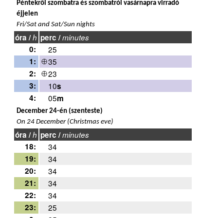
Péntekről szombatra és szombatról vasárnapra virradó
éjjelen
Fri/Sat and Sat/Sun nights
óra /
h
perc /
minutes
0:
25
1:
35
2:
23
3:
10
s
4:
05
m
December 24-én (szenteste)
On 24 December (Christmas eve)
óra /
h
perc /
minutes
18:
34
19:
34
20:
34
21:
34
22:
34
23:
25