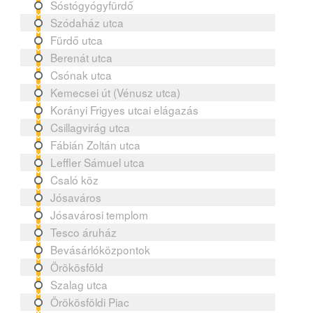
Sóstógyógyfürdő
Szódaház utca
Fürdő utca
Berenát utca
Csónak utca
Kemecsei út (Vénusz utca)
Korányi Frigyes utcai elágazás
Csillagvirág utca
Fábián Zoltán utca
Leffler Sámuel utca
Csaló köz
Jósaváros
Jósavárosi templom
Tesco áruház
Bevásárlóközpontok
Örökösföld
Szalag utca
Örökösföldi Piac