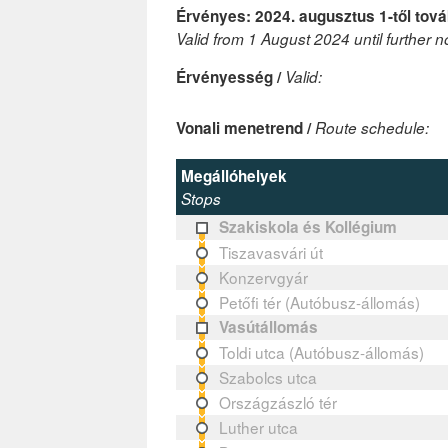
Érvényes: 2024. augusztus 1-től tová
Valid from 1 August 2024 until further n
Érvényesség /
Valid:
Vonali menetrend /
Route schedule:
Megállóhelyek
Stops
Szakiskola és Kollégium
Tiszavasvári út
Konzervgyár
Petőfi tér (Autóbusz-állomás)
Vasútállomás
Toldi utca (Autóbusz-állomás)
Szabolcs utca
Országzászló tér
Luther utca