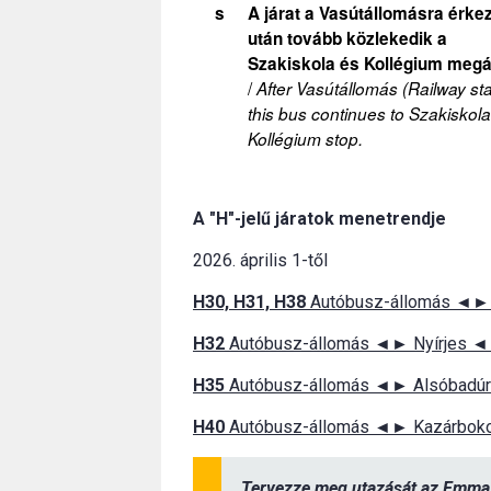
s
A járat a Vasútállomásra érke
után tovább közlekedik a
Szakiskola és Kollégium megál
/
After Vasútállomás (Railway sta
this bus continues to Szakiskol
Kollégium stop.
A "H"-jelű járatok menetrendje
2026. április 1-től
H30, H31, H38
Autóbusz-állomás ◄► 
H32
Autóbusz-állomás ◄► Nyírjes ◄
H35
Autóbusz-állomás ◄► Alsóbadú
H40
Autóbusz-állomás ◄► Kazárbok
Tervezze meg utazását az
Emma 