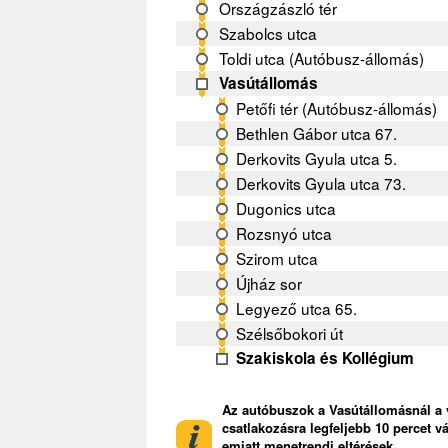
Országzászló tér
Szabolcs utca
Toldi utca (Autóbusz-állomás)
Vasútállomás
Petőfi tér (Autóbusz-állomás)
Bethlen Gábor utca 67.
Derkovits Gyula utca 5.
Derkovits Gyula utca 73.
Dugonics utca
Rozsnyó utca
Szirom utca
Újház sor
Legyező utca 65.
Szélsőbokori út
Szakiskola és Kollégium
Az autóbuszok a Vasútállomásnál a 
csatlakozásra legfeljebb 10 percet v
emiatt menetrendi eltérések