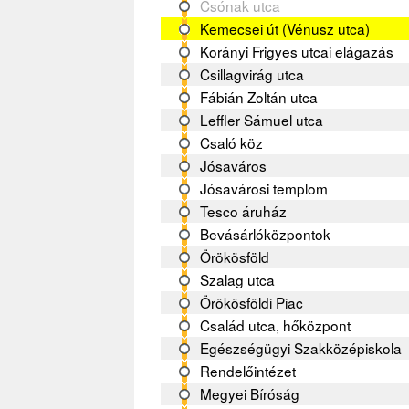
Csónak utca
Kemecsei út (Vénusz utca)
Korányi Frigyes utcai elágazás
Csillagvirág utca
Fábián Zoltán utca
Leffler Sámuel utca
Csaló köz
Jósaváros
Jósavárosi templom
Tesco áruház
Bevásárlóközpontok
Örökösföld
Szalag utca
Örökösföldi Piac
Család utca, hőközpont
Egészségügyi Szakközépiskola
Rendelőintézet
Megyei Bíróság