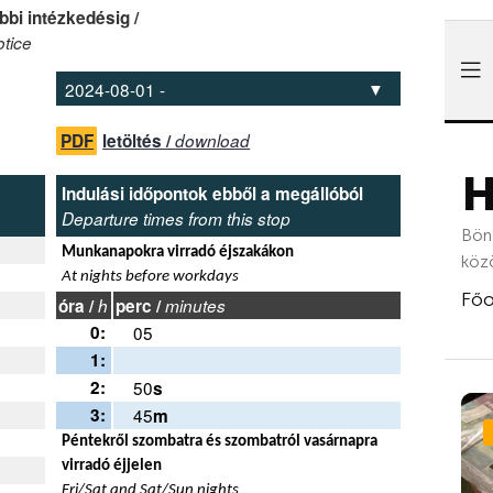
bbi intézkedésig /
otice
PDF
letöltés /
download
Indulási időpontok ebből a megállóból
Departure times from this stop
Munkanapokra virradó éjszakákon
At nights before workdays
óra /
h
perc /
minutes
0:
05
1:
2:
50
s
3:
45
m
Péntekről szombatra és szombatról vasárnapra
virradó éjjelen
Fri/Sat and Sat/Sun nights