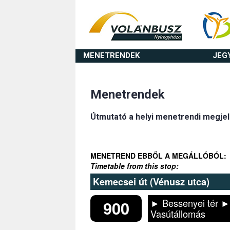
MENETRENDEK
JEG
Menetrendek
Útmutató a helyi menetrendi megje
MENETREND EBBŐL A MEGÁLLÓBÓL:
Timetable from this stop:
Kemecsei út (Vénusz utca)
► Bessenyei tér ►
900
Vasútállomás