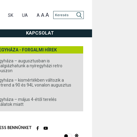
A
A
SK
UA
A
KAPCSOLAT
EGYHÁZA - FORGALMI HÍREK
gyháza – augusztusban is
algiázhatunk a nyíregyházi retro
buszon
gyháza – kismértékben változik a
rend a 90 és 94L vonalon augusztus
gyháza – május 4-étől terelés
álatok miatt