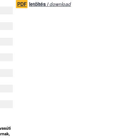
PDF
letöltés /
download
vasúti
árnak,