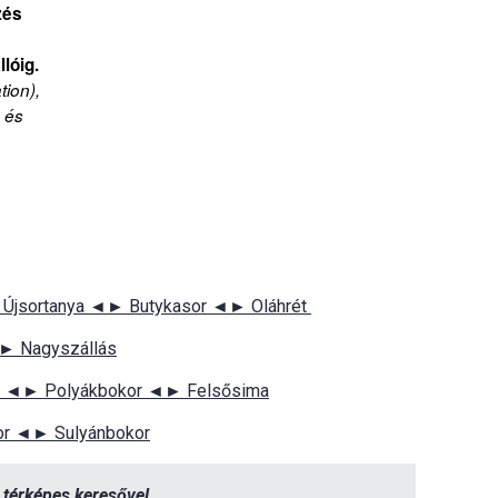
zés
lóig.
tion),
a és
Újsortanya ◄► Butykasor ◄► Oláhrét
► Nagyszállás
r ◄► Polyákbokor ◄► Felsősima
or ◄► Sulyánbokor
térképes keresővel
.