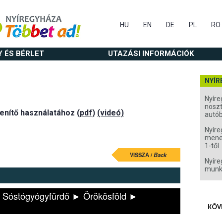
HU
EN
DE
PL
RO
Y ÉS BÉRLET
UTAZÁSI INFORMÁCIÓK
NYÍR
Nyíre
noszt
lenítő használatához
(pdf)
(videó)
autó
Nyíre
menet
1-től
VISSZA /
Back
Nyíre
munk
 Sóstógyógyfürdő ► Örökösföld ►