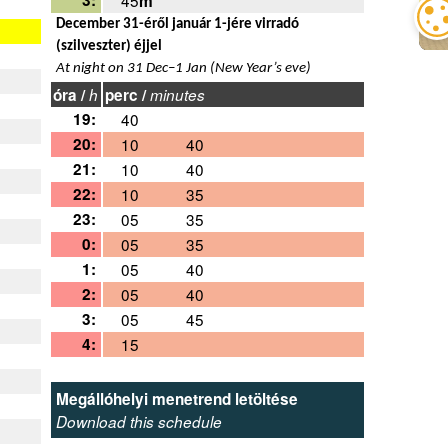
m
December 31-éről január 1-jére virradó
(szilveszter) éjjel
At night on 31 Dec–1 Jan (New Year’s eve)
óra /
h
perc /
minutes
19:
40
20:
10
40
21:
10
40
22:
10
35
23:
05
35
0:
05
35
1:
05
40
2:
05
40
3:
05
45
4:
15
Megállóhelyi menetrend letöltése
Download this schedule