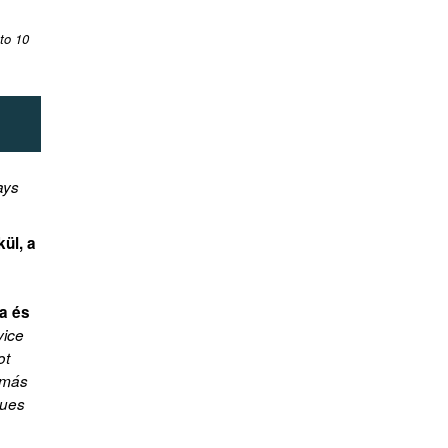
 to 10
ays
kül, a
a és
vice
ot
lomás
nues