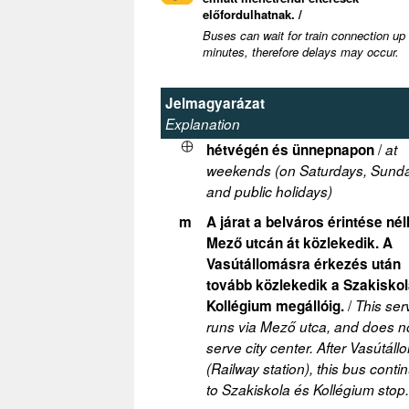
előfordulhatnak. /
Buses can wait for train connection up
minutes, therefore delays may occur.
Jelmagyarázat
Explanation
/
hétvégén és ünnepnapon
at
weekends (on Saturdays, Sund
and public holidays)
m
A járat a belváros érintése nél
Mező utcán át közlekedik. A
Vasútállomásra érkezés után
tovább közlekedik a Szakiskol
/
Kollégium megállóig.
This ser
runs via Mező utca, and does n
serve city center. After Vasútál
(Railway station), this bus conti
to Szakiskola és Kollégium stop.