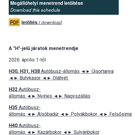
Megállóhelyi menetrend letöltése
Download this schedule
PDF
letöltés /
download
A "H"-jelű járatok menetrendje
2026. április 1-től
H30, H31, H38
Autóbusz-állomás ◄► Újsortanya
◄► Butykasor ◄► Oláhrét
H32
Autóbusz-
állomás ◄► Nyírjes ◄► Nagyszállás
H35
Autóbusz-
állomás ◄► Alsóbadúr ◄► Polyákbokor ◄► Felsősima
H40
Autóbusz-
állomás ◄► Kazárbokor ◄► Sulyánbokor