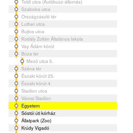
Toldi utca (Autóbusz-állomás)
Szabolcs utca
Országzászló tér
Luther utca
Bujtos utca
Kodály Zoltán Általános Iskola
Vay Ádám körút
Búza tér
Mező utca 5.
Széna tér
Északi körút 25.
Északi körút 4.
Stadion utca
Városi Stadion
Egyetem
Sóstói úti kórház
Állatpark (Zoo)
Krúdy Vigadó