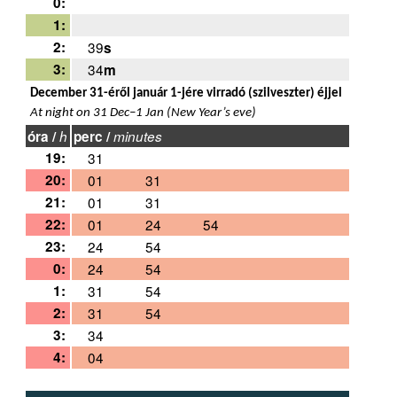
0:
1:
2:
39
s
3:
34
m
December 31-éről január 1-jére virradó (szilveszter) éjjel
At night on 31 Dec–1 Jan (New Year’s eve)
óra /
h
perc /
minutes
19:
31
20:
01
31
21:
01
31
22:
01
24
54
23:
24
54
0:
24
54
1:
31
54
2:
31
54
3:
34
4:
04