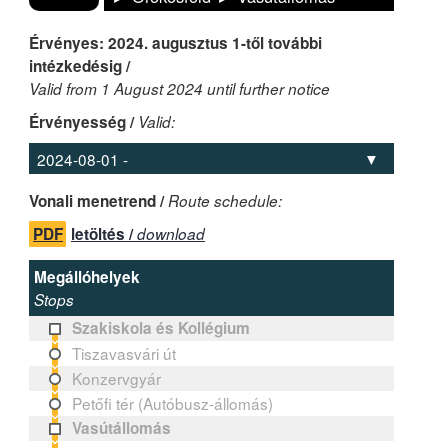
Érvényes: 2024. augusztus 1-től további
intézkedésig /
Valid from 1 August 2024 until further notice
Érvényesség /
Valid:
Vonali menetrend /
Route schedule:
PDF
letöltés /
download
Megállóhelyek
Stops
Szakiskola és Kollégium
Tiszavasvári út
Konzervgyár
Petőfi tér (Autóbusz-állomás)
Vasútállomás