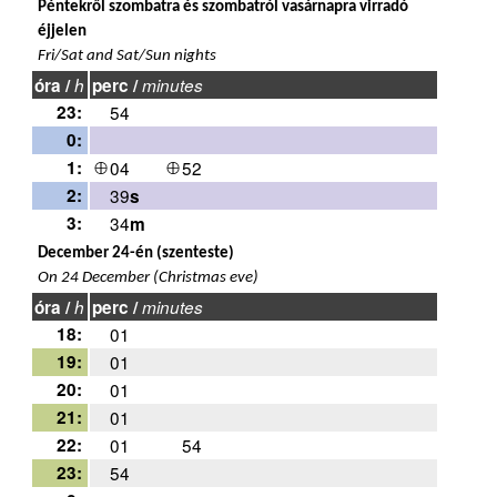
Péntekről szombatra és szombatról vasárnapra virradó
éjjelen
Fri/Sat and Sat/Sun nights
óra /
h
perc /
minutes
23:
54
0:
1:
04
52
2:
39
s
3:
34
m
December 24-én (szenteste)
On 24 December (Christmas eve)
óra /
h
perc /
minutes
18:
01
19:
01
20:
01
21:
01
22:
01
54
23:
54