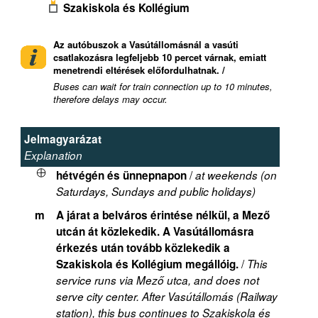
Szakiskola és Kollégium
Az autóbuszok a Vasútállomásnál a vasúti
csatlakozásra legfeljebb 10 percet várnak, emiatt
menetrendi eltérések előfordulhatnak. /
Buses can wait for train connection up to 10 minutes,
therefore delays may occur.
Jelmagyarázat
Explanation
/
hétvégén és ünnepnapon
at weekends (on
Saturdays, Sundays and public holidays)
m
A járat a belváros érintése nélkül, a Mező
utcán át közlekedik. A Vasútállomásra
érkezés után tovább közlekedik a
/
Szakiskola és Kollégium megállóig.
This
service runs via Mező utca, and does not
serve city center. After Vasútállomás (Railway
station), this bus continues to Szakiskola és