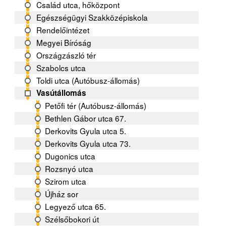
Család utca, hőközpont
Egészségügyi Szakközépiskola
Rendelőintézet
Megyei Bíróság
Országzászló tér
Szabolcs utca
Toldi utca (Autóbusz-állomás)
Vasútállomás
Petőfi tér (Autóbusz-állomás)
Bethlen Gábor utca 67.
Derkovits Gyula utca 5.
Derkovits Gyula utca 73.
Dugonics utca
Rozsnyó utca
Szirom utca
Újház sor
Legyező utca 65.
Szélsőbokori út