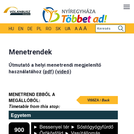
A
A
HU
EN
DE
PL
RO
SK
UA
A
Menetrendek
Útmutató a helyi menetrendi megjelenítő
használatához
(pdf)
(videó)
MENETREND EBBŐL A
MEGÁLLÓBÓL:
VISSZA /
Back
Timetable from this stop:
Egyetem
► Bessenyei tér ► Sóstógyógyfürdő
900
► Örökösföld ► Vasútállomás