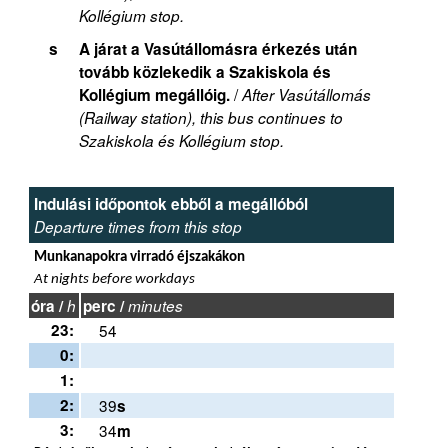
Kollégium stop.
s
A járat a Vasútállomásra érkezés után
tovább közlekedik a Szakiskola és
/
Kollégium megállóig.
After Vasútállomás
(Railway station), this bus continues to
Szakiskola és Kollégium stop.
Indulási időpontok ebből a megállóból
Departure times from this stop
Munkanapokra virradó éjszakákon
At nights before workdays
óra /
h
perc /
minutes
23:
54
0:
1:
2:
39
s
3:
34
m