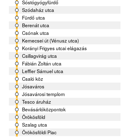
Sóstógyógyfürdő
Szódaház utca
Fürdő utca
Berenát utca
Csónak utca
Kemecsei út (Vénusz utca)
Korányi Frigyes utcai elágazás
Csillagvirág utca
Fábián Zoltán utca
Leffler Sámuel utca
Csaló köz
Jósaváros
Jósavárosi templom
Tesco áruház
Bevásárlóközpontok
Örökösföld
Szalag utca
Örökösföldi Piac