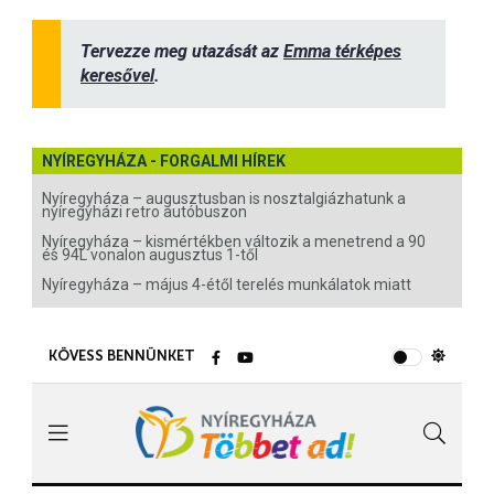
Tervezze meg utazását az
Emma térképes
keresővel
.
NYÍREGYHÁZA - FORGALMI HÍREK
Nyíregyháza – augusztusban is nosztalgiázhatunk a
nyíregyházi retro autóbuszon
Nyíregyháza – kismértékben változik a menetrend a 90
és 94L vonalon augusztus 1-től
Nyíregyháza – május 4-étől terelés munkálatok miatt