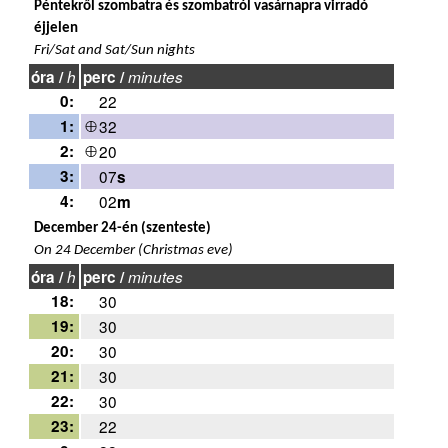
Péntekről szombatra és szombatról vasárnapra virradó
éjjelen
Fri/Sat and Sat/Sun nights
óra /
h
perc /
minutes
0:
22
1:
32
2:
20
3:
07
s
4:
02
m
December 24-én (szenteste)
On 24 December (Christmas eve)
óra /
h
perc /
minutes
18:
30
19:
30
20:
30
21:
30
22:
30
23:
22