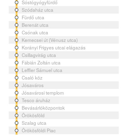
Sóstógyógyfürdő
Szódaház utca
Fürdő utca
Berenát utca
Csónak utca
Kemecsei út (Vénusz utca)
Korányi Frigyes utcai elágazás
Csillagvirág utca
Fábián Zoltán utca
Leffler Sámuel utca
Csaló köz
Jósaváros
Jósavárosi templom
Tesco áruház
Bevásárlóközpontok
Örökösföld
Szalag utca
Örökösföldi Piac