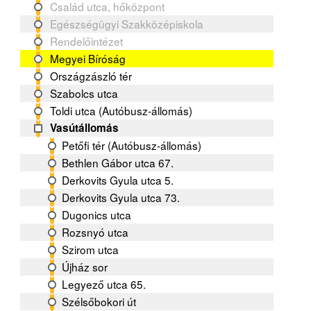
Család utca, hőközpont
Egészségügyi Szakközépiskola
Rendelőintézet
Megyei Bíróság
Országzászló tér
Szabolcs utca
Toldi utca (Autóbusz-állomás)
Vasútállomás
Petőfi tér (Autóbusz-állomás)
Bethlen Gábor utca 67.
Derkovits Gyula utca 5.
Derkovits Gyula utca 73.
Dugonics utca
Rozsnyó utca
Szirom utca
Újház sor
Legyező utca 65.
Szélsőbokori út