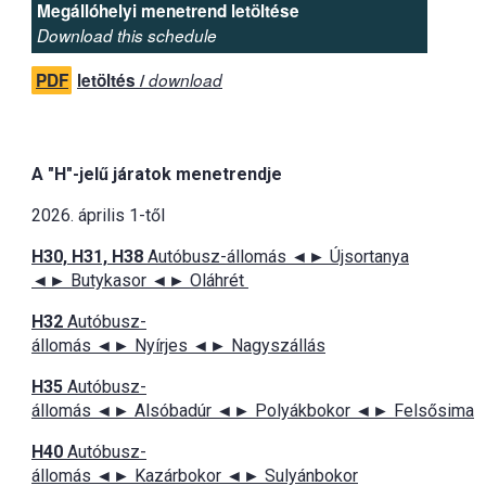
Megállóhelyi menetrend letöltése
Download this schedule
PDF
letöltés /
download
A "H"-jelű járatok menetrendje
2026. április 1-től
H30, H31, H38
Autóbusz-állomás ◄► Újsortanya
◄► Butykasor ◄► Oláhrét
H32
Autóbusz-
állomás ◄► Nyírjes ◄► Nagyszállás
H35
Autóbusz-
állomás ◄► Alsóbadúr ◄► Polyákbokor ◄► Felsősima
H40
Autóbusz-
állomás ◄► Kazárbokor ◄► Sulyánbokor