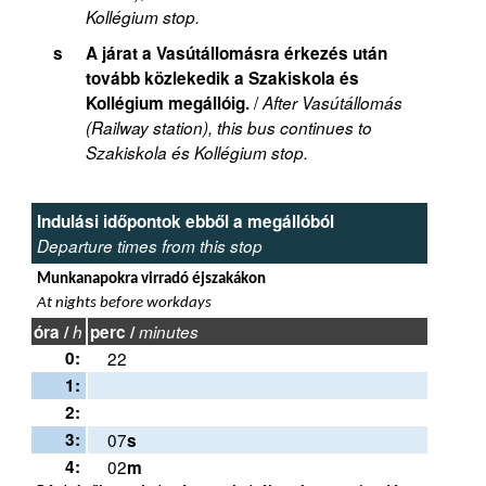
Kollégium stop.
s
A járat a Vasútállomásra érkezés után
tovább közlekedik a Szakiskola és
/
Kollégium megállóig.
After Vasútállomás
(Railway station), this bus continues to
Szakiskola és Kollégium stop.
Indulási időpontok ebből a megállóból
Departure times from this stop
Munkanapokra virradó éjszakákon
At nights before workdays
óra /
h
perc /
minutes
0:
22
1:
2:
3:
07
s
4:
02
m