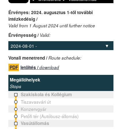
Érvényes: 2024. augusztus 1-től további
intézkedésig /
Valid from 1 August 2024 until further notice
Érvényesség /
Valid:
Vonali menetrend /
Route schedule:
PDF
letöltés /
download
Megállóhelyek
Stops
Szakiskola és Kollégium
Tiszavasvári út
Konzervgyár
Petőfi tér (Autóbusz-állomás)
Vasútállomás