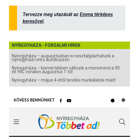
Tervezze meg utazását az
Emma térképes
keresővel
.
NYÍREGYHÁZA - FORGALMI HÍREK
Nyíregyháza – augusztusban is nosztalgiázhatunk a
nyíregyházi retro autóbuszon
Nyíregyháza – kismértékben változik a menetrend a 90
és 94L vonalon augusztus 1-től
Nyíregyháza – május 4-étől terelés munkálatok miatt