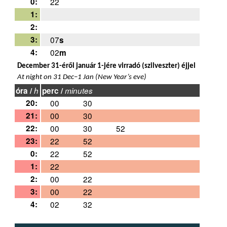
0:
22
1:
2:
3:
07
s
4:
02
m
December 31-éről január 1-jére virradó (szilveszter) éjjel
At night on 31 Dec–1 Jan (New Year’s eve)
óra /
h
perc /
minutes
20:
00
30
21:
00
30
22:
00
30
52
23:
22
52
0:
22
52
1:
22
2:
00
22
3:
00
22
4:
02
32