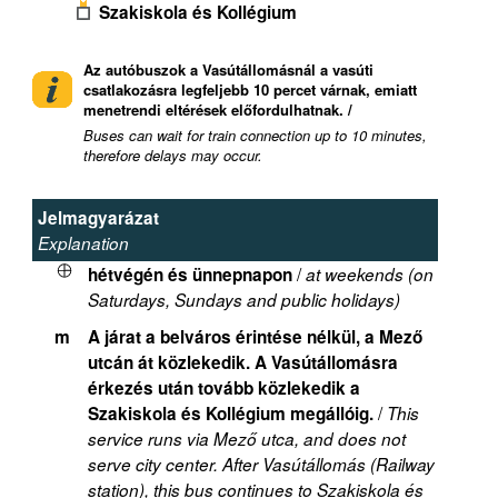
Szakiskola és Kollégium
Az autóbuszok a Vasútállomásnál a vasúti
csatlakozásra legfeljebb 10 percet várnak, emiatt
menetrendi eltérések előfordulhatnak. /
Buses can wait for train connection up to 10 minutes,
therefore delays may occur.
Jelmagyarázat
Explanation
/
hétvégén és ünnepnapon
at weekends (on
Saturdays, Sundays and public holidays)
m
A járat a belváros érintése nélkül, a Mező
utcán át közlekedik. A Vasútállomásra
érkezés után tovább közlekedik a
/
Szakiskola és Kollégium megállóig.
This
service runs via Mező utca, and does not
serve city center. After Vasútállomás (Railway
station), this bus continues to Szakiskola és