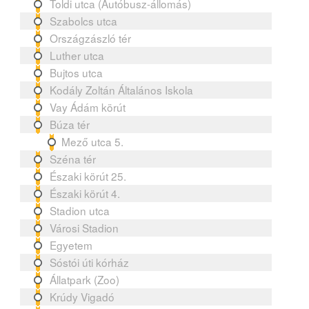
Toldi utca (Autóbusz-állomás)
Szabolcs utca
Országzászló tér
Luther utca
Bujtos utca
Kodály Zoltán Általános Iskola
Vay Ádám körút
Búza tér
Mező utca 5.
Széna tér
Északi körút 25.
Északi körút 4.
Stadion utca
Városi Stadion
Egyetem
Sóstói úti kórház
Állatpark (Zoo)
Krúdy Vigadó