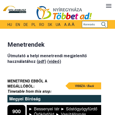
A
A
HU
EN
DE
PL
RO
SK
UA
A
Menetrendek
Útmutató a helyi menetrendi megjelenítő
használatához
(pdf)
(videó)
MENETREND EBBŐL A
MEGÁLLÓBÓL:
VISSZA /
Back
Timetable from this stop:
Megyei Bíróság
► Bessenyei tér ► Sóstógyógyfürdő
900
► Örökösföld ► Vasútállomás