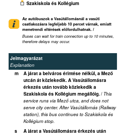
Szakiskola és Kollégium
Az autóbuszok a Vasútállomásnál a vasúti
csatlakozásra legfeljebb 10 percet várnak, emiatt
menetrendi eltérések előfordulhatnak. /
Buses can wait for train connection up to 10 minutes,
therefore delays may occur.
Jelmagyarázat
Explanation
m
A járat a belváros érintése nélkül, a Mező
utcán át közlekedik. A Vasútállomásra
érkezés után tovább közlekedik a
/
Szakiskola és Kollégium megállóig.
This
service runs via Mező utca, and does not
serve city center. After Vasútállomás (Railway
station), this bus continues to Szakiskola és
Kollégium stop.
s
A járat a Vasútállomásra érkezés után