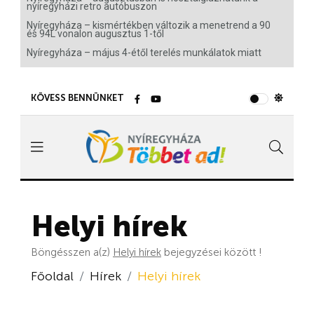
nyíregyházi retro autóbuszon
Nyíregyháza – kismértékben változik a menetrend a 90
és 94L vonalon augusztus 1-től
Nyíregyháza – május 4-étől terelés munkálatok miatt