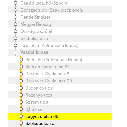
Család utca, hőközpont
Egészségügyi Szakközépiskola
Rendelőintézet
Megyei Bíróság
Országzászló tér
Szabolcs utca
Toldi utca (Autóbusz-állomás)
Vasútállomás
Petőfi tér (Autóbusz-állomás)
Bethlen Gábor utca 67.
Derkovits Gyula utca 5.
Derkovits Gyula utca 73.
Dugonics utca
Rozsnyó utca
Szirom utca
Újház sor
Legyező utca 65.
Szélsőbokori út