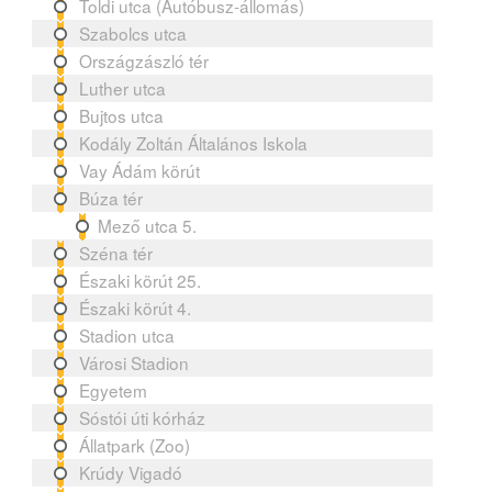
Toldi utca (Autóbusz-állomás)
Szabolcs utca
Országzászló tér
Luther utca
Bujtos utca
Kodály Zoltán Általános Iskola
Vay Ádám körút
Búza tér
Mező utca 5.
Széna tér
Északi körút 25.
Északi körút 4.
Stadion utca
Városi Stadion
Egyetem
Sóstói úti kórház
Állatpark (Zoo)
Krúdy Vigadó