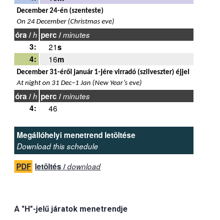
December 24-én (szenteste)
On 24 December (Christmas eve)
óra /
h
perc /
minutes
3:
21
s
4:
16
m
December 31-éről január 1-jére virradó (szilveszter) éjjel
At night on 31 Dec–1 Jan (New Year’s eve)
óra /
h
perc /
minutes
4:
46
Megállóhelyi menetrend letöltése
Download this schedule
PDF
letöltés /
download
A "H"-jelű járatok menetrendje