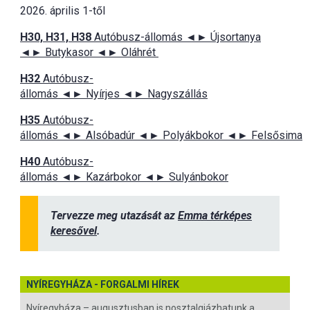
2026. április 1-től
H30, H31, H38
Autóbusz-állomás ◄► Újsortanya
◄► Butykasor ◄► Oláhrét
H32
Autóbusz-
állomás ◄► Nyírjes ◄► Nagyszállás
H35
Autóbusz-
állomás ◄► Alsóbadúr ◄► Polyákbokor ◄► Felsősima
H40
Autóbusz-
állomás ◄► Kazárbokor ◄► Sulyánbokor
Tervezze meg utazását az
Emma térképes
keresővel
.
NYÍREGYHÁZA - FORGALMI HÍREK
Nyíregyháza – augusztusban is nosztalgiázhatunk a