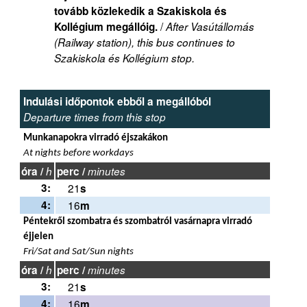
tovább közlekedik a Szakiskola és
/
Kollégium megállóig.
After Vasútállomás
(Railway station), this bus continues to
Szakiskola és Kollégium stop.
Indulási időpontok ebből a megállóból
Departure times from this stop
Munkanapokra virradó éjszakákon
At nights before workdays
óra /
h
perc /
minutes
3:
21
s
4:
16
m
Péntekről szombatra és szombatról vasárnapra virradó
éjjelen
Fri/Sat and Sat/Sun nights
óra /
h
perc /
minutes
3:
21
s
4:
16
m