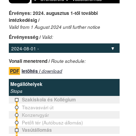
Érvényes: 2024. augusztus 1-től további
intézkedésig /
Valid from 1 August 2024 until further notice
Érvényesség /
Valid:
Vonali menetrend /
Route schedule:
PDF
letöltés /
download
Megállóhelyek
Stops
Szakiskola és Kollégium
Tiszavasvári út
Konzervgyár
Petőfi tér (Autóbusz-állomás)
Vasútállomás