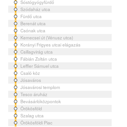
Sóstógyógyfürdő
Szódaház utca
Fürdő utca
Berenát utca
Csónak utca
Kemecsei út (Vénusz utca)
Korányi Frigyes utcai elágazás
Csillagvirág utca
Fábián Zoltán utca
Leffler Sámuel utca
Csaló köz
Jósaváros
Jósavárosi templom
Tesco áruház
Bevásárlóközpontok
Örökösföld
Szalag utca
Örökösföldi Piac