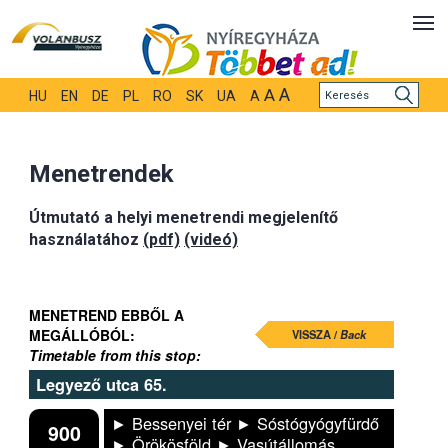
A
A
HU
EN
DE
PL
RO
SK
UA
A
Menetrendek
Útmutató a helyi menetrendi megjelenítő
használatához
(pdf)
(videó)
MENETREND EBBŐL A
MEGÁLLÓBÓL:
VISSZA /
Back
Timetable from this stop:
Legyező utca 65.
► Bessenyei tér ► Sóstógyógyfürdő
900
► Örökösföld ► Vasútállomás