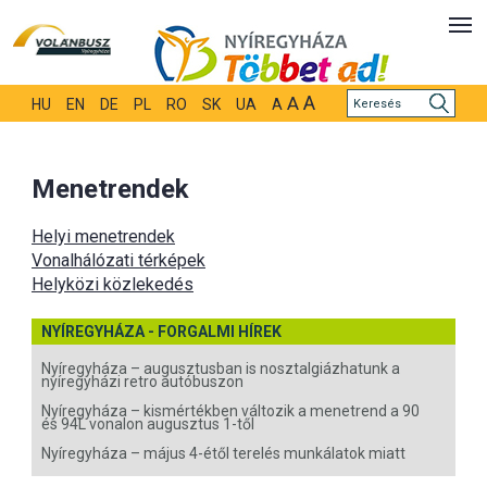
A
A
HU
EN
DE
PL
RO
SK
UA
A
Menetrendek
Helyi menetrendek
Vonalhálózati térképek
Helyközi közlekedés
NYÍREGYHÁZA - FORGALMI HÍREK
Nyíregyháza – augusztusban is nosztalgiázhatunk a
nyíregyházi retro autóbuszon
Nyíregyháza – kismértékben változik a menetrend a 90
és 94L vonalon augusztus 1-től
Nyíregyháza – május 4-étől terelés munkálatok miatt