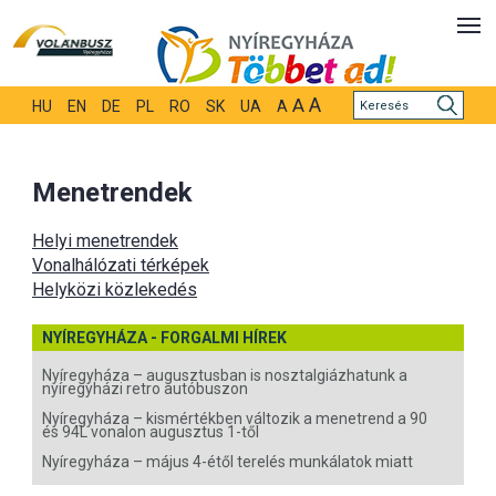
A
A
HU
EN
DE
PL
RO
SK
UA
A
Menetrendek
Helyi menetrendek
Vonalhálózati térképek
Helyközi közlekedés
NYÍREGYHÁZA - FORGALMI HÍREK
Nyíregyháza – augusztusban is nosztalgiázhatunk a
nyíregyházi retro autóbuszon
Nyíregyháza – kismértékben változik a menetrend a 90
és 94L vonalon augusztus 1-től
Nyíregyháza – május 4-étől terelés munkálatok miatt