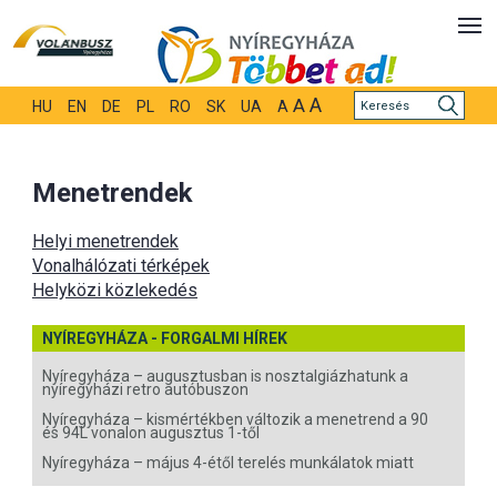
A
A
HU
EN
DE
PL
RO
SK
UA
A
Menetrendek
Helyi menetrendek
Vonalhálózati térképek
Helyközi közlekedés
NYÍREGYHÁZA - FORGALMI HÍREK
Nyíregyháza – augusztusban is nosztalgiázhatunk a
nyíregyházi retro autóbuszon
Nyíregyháza – kismértékben változik a menetrend a 90
és 94L vonalon augusztus 1-től
Nyíregyháza – május 4-étől terelés munkálatok miatt