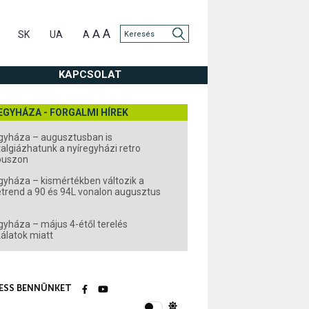
A
A
SK
UA
A
KAPCSOLAT
EGYHÁZA - FORGALMI HÍREK
gyháza – augusztusban is
algiázhatunk a nyíregyházi retro
buszon
gyháza – kismértékben változik a
rend a 90 és 94L vonalon augusztus
gyháza – május 4-étől terelés
álatok miatt