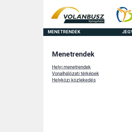
MENETRENDEK
JEG
Menetrendek
Helyi menetrendek
Vonalhálózati térképek
Helyközi közlekedés