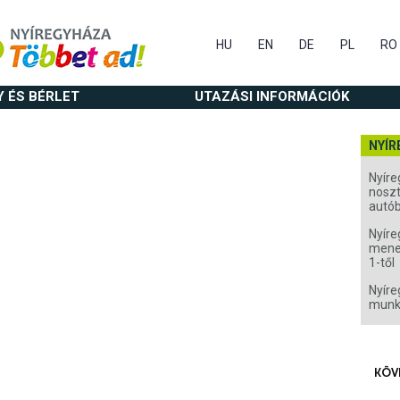
HU
EN
DE
PL
RO
Y ÉS BÉRLET
UTAZÁSI INFORMÁCIÓK
NYÍR
Nyíre
noszt
autó
Nyíre
menet
1-től
Nyíre
munk