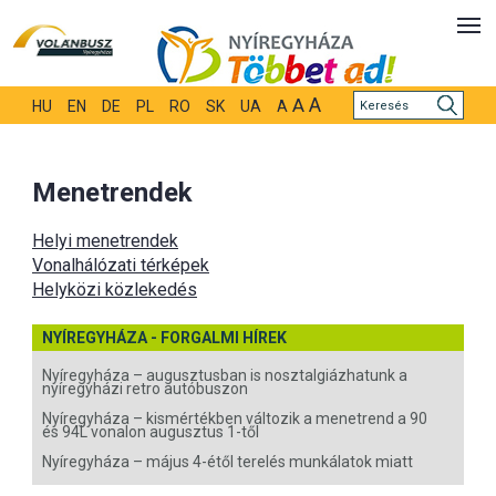
A
A
HU
EN
DE
PL
RO
SK
UA
A
Menetrendek
Helyi menetrendek
Vonalhálózati térképek
Helyközi közlekedés
NYÍREGYHÁZA - FORGALMI HÍREK
Nyíregyháza – augusztusban is nosztalgiázhatunk a
nyíregyházi retro autóbuszon
Nyíregyháza – kismértékben változik a menetrend a 90
és 94L vonalon augusztus 1-től
Nyíregyháza – május 4-étől terelés munkálatok miatt