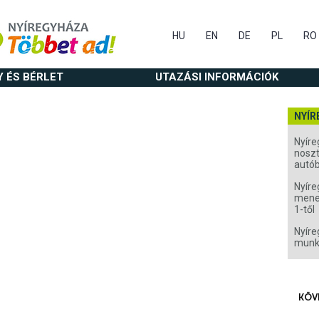
HU
EN
DE
PL
RO
Y ÉS BÉRLET
UTAZÁSI INFORMÁCIÓK
NYÍR
Nyíre
noszt
autó
Nyíre
menet
1-től
Nyíre
munk