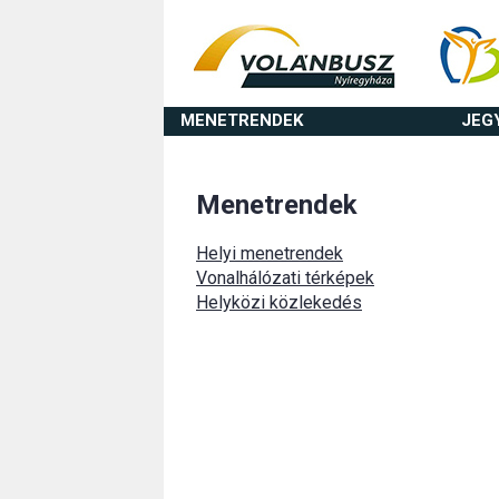
MENETRENDEK
JEG
Menetrendek
Helyi menetrendek
Vonalhálózati térképek
Helyközi közlekedés