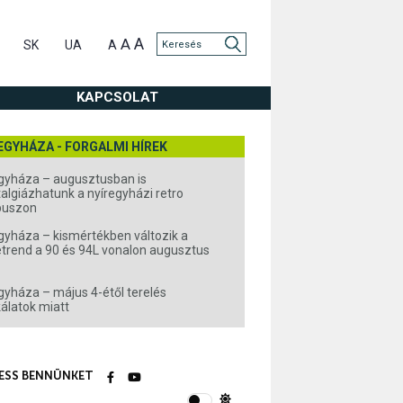
A
A
SK
UA
A
KAPCSOLAT
EGYHÁZA - FORGALMI HÍREK
gyháza – augusztusban is
algiázhatunk a nyíregyházi retro
buszon
gyháza – kismértékben változik a
rend a 90 és 94L vonalon augusztus
gyháza – május 4-étől terelés
álatok miatt