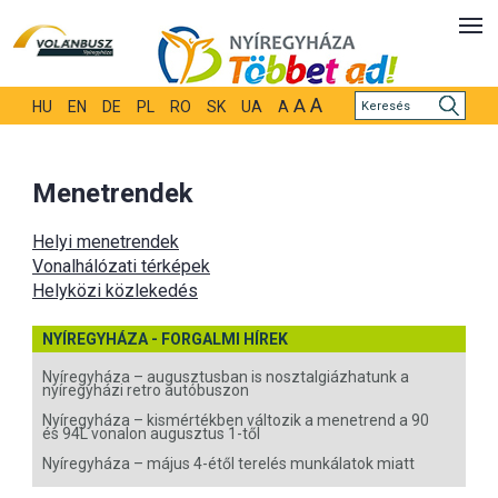
A
A
HU
EN
DE
PL
RO
SK
UA
A
Menetrendek
Helyi menetrendek
Vonalhálózati térképek
Helyközi közlekedés
NYÍREGYHÁZA - FORGALMI HÍREK
Nyíregyháza – augusztusban is nosztalgiázhatunk a
nyíregyházi retro autóbuszon
Nyíregyháza – kismértékben változik a menetrend a 90
és 94L vonalon augusztus 1-től
Nyíregyháza – május 4-étől terelés munkálatok miatt