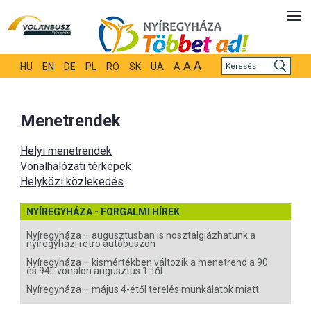
A
A
HU
EN
DE
PL
RO
SK
UA
A
Menetrendek
Helyi menetrendek
Vonalhálózati térképek
Helyközi közlekedés
NYÍREGYHÁZA - FORGALMI HÍREK
Nyíregyháza – augusztusban is nosztalgiázhatunk a
nyíregyházi retro autóbuszon
Nyíregyháza – kismértékben változik a menetrend a 90
és 94L vonalon augusztus 1-től
Nyíregyháza – május 4-étől terelés munkálatok miatt