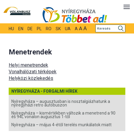
A
A
HU
EN
DE
PL
RO
SK
UA
A
Menetrendek
Helyi menetrendek
Vonalhálózati térképek
Helyközi közlekedés
NYÍREGYHÁZA - FORGALMI HÍREK
Nyíregyháza – augusztusban is nosztalgiázhatunk a
nyíregyházi retro autóbuszon
Nyíregyháza – kismértékben változik a menetrend a 90
és 94L vonalon augusztus 1-től
Nyíregyháza – május 4-étől terelés munkálatok miatt