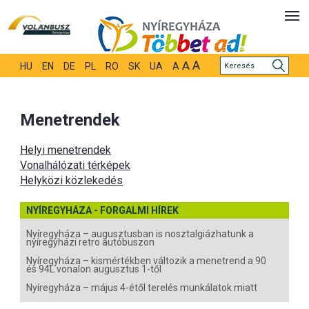
A
A
HU
EN
DE
PL
RO
SK
UA
A
Menetrendek
Helyi menetrendek
Vonalhálózati térképek
Helyközi közlekedés
NYÍREGYHÁZA - FORGALMI HÍREK
Nyíregyháza – augusztusban is nosztalgiázhatunk a
nyíregyházi retro autóbuszon
Nyíregyháza – kismértékben változik a menetrend a 90
és 94L vonalon augusztus 1-től
Nyíregyháza – május 4-étől terelés munkálatok miatt