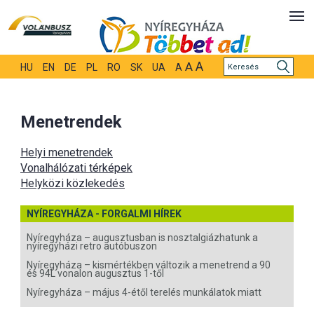
A
A
HU
EN
DE
PL
RO
SK
UA
A
Menetrendek
Helyi menetrendek
Vonalhálózati térképek
Helyközi közlekedés
NYÍREGYHÁZA - FORGALMI HÍREK
Nyíregyháza – augusztusban is nosztalgiázhatunk a
nyíregyházi retro autóbuszon
Nyíregyháza – kismértékben változik a menetrend a 90
és 94L vonalon augusztus 1-től
Nyíregyháza – május 4-étől terelés munkálatok miatt