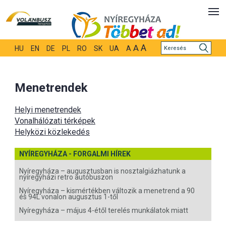
A
A
HU
EN
DE
PL
RO
SK
UA
A
Menetrendek
Helyi menetrendek
Vonalhálózati térképek
Helyközi közlekedés
NYÍREGYHÁZA - FORGALMI HÍREK
Nyíregyháza – augusztusban is nosztalgiázhatunk a
nyíregyházi retro autóbuszon
Nyíregyháza – kismértékben változik a menetrend a 90
és 94L vonalon augusztus 1-től
Nyíregyháza – május 4-étől terelés munkálatok miatt