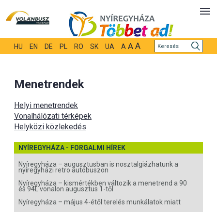
A
A
HU
EN
DE
PL
RO
SK
UA
A
Menetrendek
Helyi menetrendek
Vonalhálózati térképek
Helyközi közlekedés
NYÍREGYHÁZA - FORGALMI HÍREK
Nyíregyháza – augusztusban is nosztalgiázhatunk a
nyíregyházi retro autóbuszon
Nyíregyháza – kismértékben változik a menetrend a 90
és 94L vonalon augusztus 1-től
Nyíregyháza – május 4-étől terelés munkálatok miatt