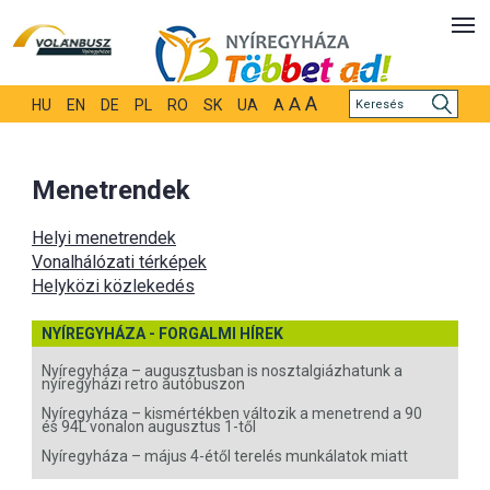
A
A
HU
EN
DE
PL
RO
SK
UA
A
Menetrendek
Helyi menetrendek
Vonalhálózati térképek
Helyközi közlekedés
NYÍREGYHÁZA - FORGALMI HÍREK
Nyíregyháza – augusztusban is nosztalgiázhatunk a
nyíregyházi retro autóbuszon
Nyíregyháza – kismértékben változik a menetrend a 90
és 94L vonalon augusztus 1-től
Nyíregyháza – május 4-étől terelés munkálatok miatt