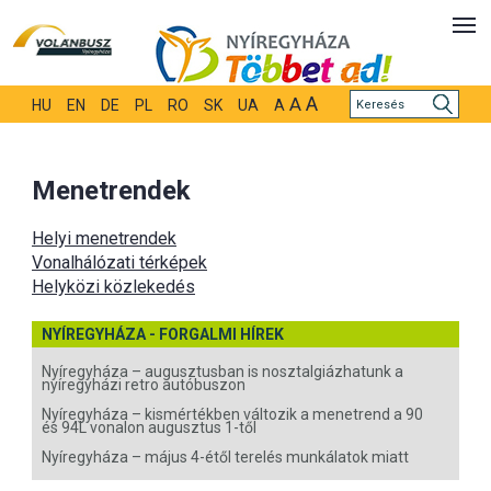
A
A
HU
EN
DE
PL
RO
SK
UA
A
Menetrendek
Helyi menetrendek
Vonalhálózati térképek
Helyközi közlekedés
NYÍREGYHÁZA - FORGALMI HÍREK
Nyíregyháza – augusztusban is nosztalgiázhatunk a
nyíregyházi retro autóbuszon
Nyíregyháza – kismértékben változik a menetrend a 90
és 94L vonalon augusztus 1-től
Nyíregyháza – május 4-étől terelés munkálatok miatt