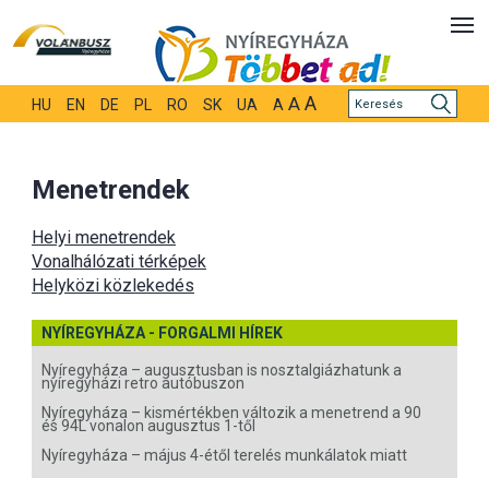
A
A
HU
EN
DE
PL
RO
SK
UA
A
Menetrendek
Helyi menetrendek
Vonalhálózati térképek
Helyközi közlekedés
NYÍREGYHÁZA - FORGALMI HÍREK
Nyíregyháza – augusztusban is nosztalgiázhatunk a
nyíregyházi retro autóbuszon
Nyíregyháza – kismértékben változik a menetrend a 90
és 94L vonalon augusztus 1-től
Nyíregyháza – május 4-étől terelés munkálatok miatt