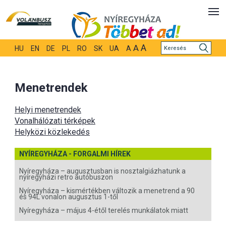
A
A
HU
EN
DE
PL
RO
SK
UA
A
Menetrendek
Helyi menetrendek
Vonalhálózati térképek
Helyközi közlekedés
NYÍREGYHÁZA - FORGALMI HÍREK
Nyíregyháza – augusztusban is nosztalgiázhatunk a
nyíregyházi retro autóbuszon
Nyíregyháza – kismértékben változik a menetrend a 90
és 94L vonalon augusztus 1-től
Nyíregyháza – május 4-étől terelés munkálatok miatt