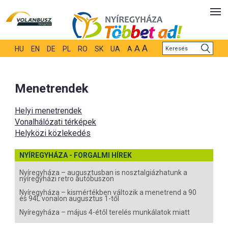
A
A
HU
EN
DE
PL
RO
SK
UA
A
Menetrendek
Helyi menetrendek
Vonalhálózati térképek
Helyközi közlekedés
NYÍREGYHÁZA - FORGALMI HÍREK
Nyíregyháza – augusztusban is nosztalgiázhatunk a
nyíregyházi retro autóbuszon
Nyíregyháza – kismértékben változik a menetrend a 90
és 94L vonalon augusztus 1-től
Nyíregyháza – május 4-étől terelés munkálatok miatt