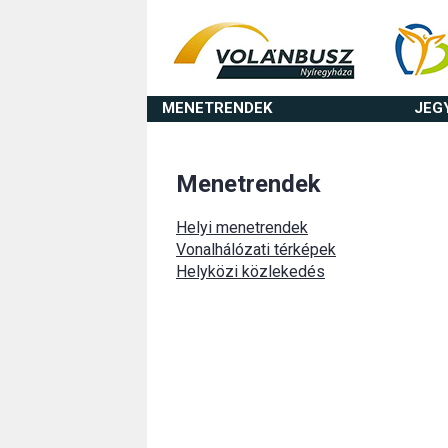
MENETRENDEK
JEG
Menetrendek
Helyi menetrendek
Vonalhálózati térképek
Helyközi közlekedés