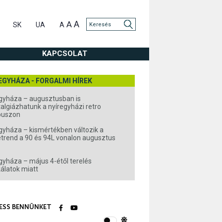
A
A
SK
UA
A
KAPCSOLAT
EGYHÁZA - FORGALMI HÍREK
gyháza – augusztusban is
algiázhatunk a nyíregyházi retro
buszon
gyháza – kismértékben változik a
rend a 90 és 94L vonalon augusztus
gyháza – május 4-étől terelés
álatok miatt