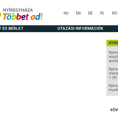
HU
EN
DE
PL
RO
Y ÉS BÉRLET
UTAZÁSI INFORMÁCIÓK
NYÍR
Nyíre
noszt
autó
Nyíre
menet
1-től
Nyíre
munk