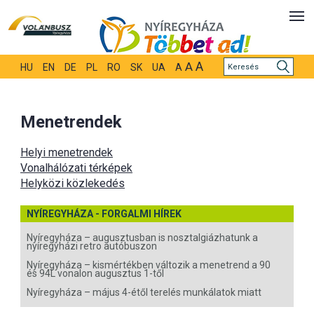
A
A
HU
EN
DE
PL
RO
SK
UA
A
Menetrendek
Helyi menetrendek
Vonalhálózati térképek
Helyközi közlekedés
NYÍREGYHÁZA - FORGALMI HÍREK
Nyíregyháza – augusztusban is nosztalgiázhatunk a
nyíregyházi retro autóbuszon
Nyíregyháza – kismértékben változik a menetrend a 90
és 94L vonalon augusztus 1-től
Nyíregyháza – május 4-étől terelés munkálatok miatt