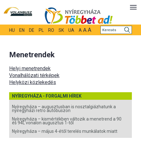
A
A
HU
EN
DE
PL
RO
SK
UA
A
Menetrendek
Helyi menetrendek
Vonalhálózati térképek
Helyközi közlekedés
NYÍREGYHÁZA - FORGALMI HÍREK
Nyíregyháza – augusztusban is nosztalgiázhatunk a
nyíregyházi retro autóbuszon
Nyíregyháza – kismértékben változik a menetrend a 90
és 94L vonalon augusztus 1-től
Nyíregyháza – május 4-étől terelés munkálatok miatt