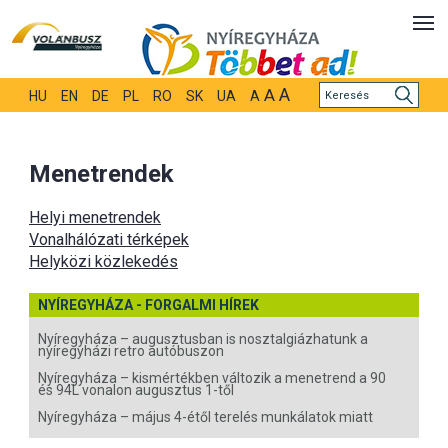
A
A
HU
EN
DE
PL
RO
SK
UA
A
Menetrendek
Helyi menetrendek
Vonalhálózati térképek
Helyközi közlekedés
NYÍREGYHÁZA - FORGALMI HÍREK
Nyíregyháza – augusztusban is nosztalgiázhatunk a
nyíregyházi retro autóbuszon
Nyíregyháza – kismértékben változik a menetrend a 90
és 94L vonalon augusztus 1-től
Nyíregyháza – május 4-étől terelés munkálatok miatt