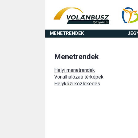
MENETRENDEK
JEG
Menetrendek
Helyi menetrendek
Vonalhálózati térképek
Helyközi közlekedés