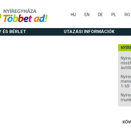
HU
EN
DE
PL
RO
Y ÉS BÉRLET
UTAZÁSI INFORMÁCIÓK
NYÍR
Nyíre
noszt
autó
Nyíre
menet
1-től
Nyíre
munk