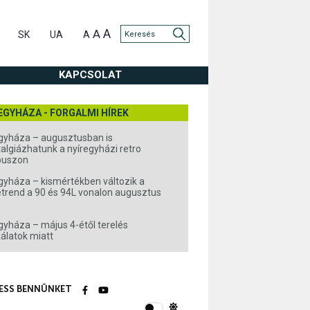
A
A
SK
UA
A
KAPCSOLAT
EGYHÁZA - FORGALMI HÍREK
gyháza – augusztusban is
algiázhatunk a nyíregyházi retro
buszon
gyháza – kismértékben változik a
rend a 90 és 94L vonalon augusztus
gyháza – május 4-étől terelés
álatok miatt