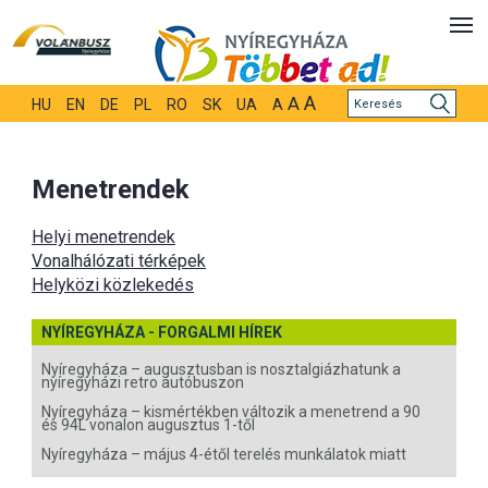
A
A
HU
EN
DE
PL
RO
SK
UA
A
Menetrendek
Helyi menetrendek
Vonalhálózati térképek
Helyközi közlekedés
NYÍREGYHÁZA - FORGALMI HÍREK
Nyíregyháza – augusztusban is nosztalgiázhatunk a
nyíregyházi retro autóbuszon
Nyíregyháza – kismértékben változik a menetrend a 90
és 94L vonalon augusztus 1-től
Nyíregyháza – május 4-étől terelés munkálatok miatt