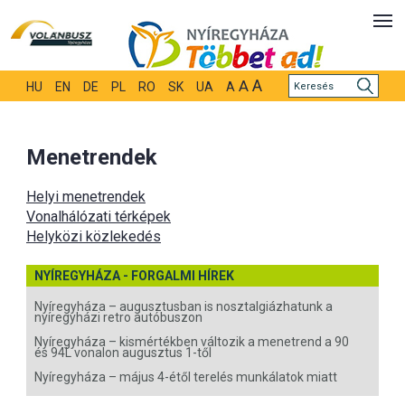
A
A
HU
EN
DE
PL
RO
SK
UA
A
Menetrendek
Helyi menetrendek
Vonalhálózati térképek
Helyközi közlekedés
NYÍREGYHÁZA - FORGALMI HÍREK
Nyíregyháza – augusztusban is nosztalgiázhatunk a
nyíregyházi retro autóbuszon
Nyíregyháza – kismértékben változik a menetrend a 90
és 94L vonalon augusztus 1-től
Nyíregyháza – május 4-étől terelés munkálatok miatt