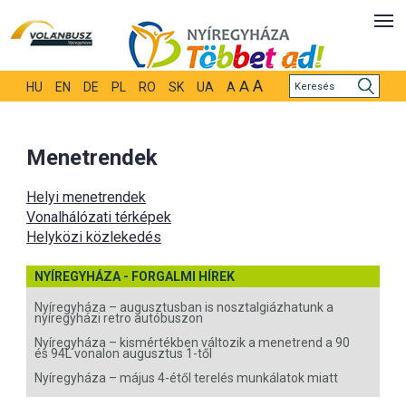
A
A
HU
EN
DE
PL
RO
SK
UA
A
Menetrendek
Helyi menetrendek
Vonalhálózati térképek
Helyközi közlekedés
NYÍREGYHÁZA - FORGALMI HÍREK
Nyíregyháza – augusztusban is nosztalgiázhatunk a
nyíregyházi retro autóbuszon
Nyíregyháza – kismértékben változik a menetrend a 90
és 94L vonalon augusztus 1-től
Nyíregyháza – május 4-étől terelés munkálatok miatt