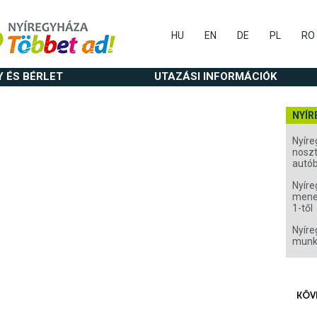
HU
EN
DE
PL
RO
Y ÉS BÉRLET
UTAZÁSI INFORMÁCIÓK
NYÍR
Nyíre
noszt
autó
Nyíre
menet
1-től
Nyíre
munk