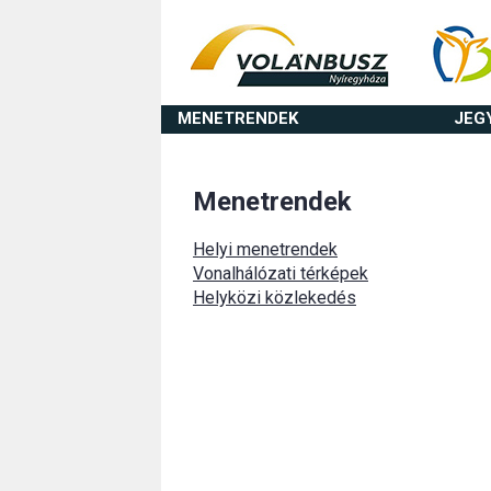
MENETRENDEK
JEG
Menetrendek
Helyi menetrendek
Vonalhálózati térképek
Helyközi közlekedés