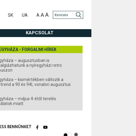
A
A
SK
UA
A
KAPCSOLAT
EGYHÁZA - FORGALMI HÍREK
gyháza – augusztusban is
algiázhatunk a nyíregyházi retro
buszon
gyháza – kismértékben változik a
rend a 90 és 94L vonalon augusztus
gyháza – május 4-étől terelés
álatok miatt