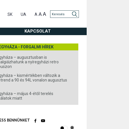
A
A
SK
UA
A
KAPCSOLAT
EGYHÁZA - FORGALMI HÍREK
gyháza – augusztusban is
algiázhatunk a nyíregyházi retro
buszon
gyháza – kismértékben változik a
rend a 90 és 94L vonalon augusztus
gyháza – május 4-étől terelés
álatok miatt