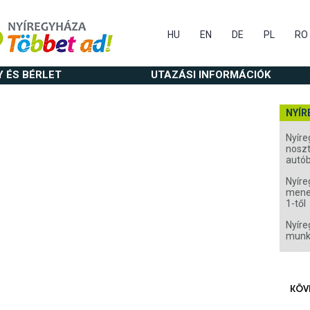
HU
EN
DE
PL
RO
Y ÉS BÉRLET
UTAZÁSI INFORMÁCIÓK
NYÍR
Nyíre
noszt
autó
Nyíre
menet
1-től
Nyíre
munk