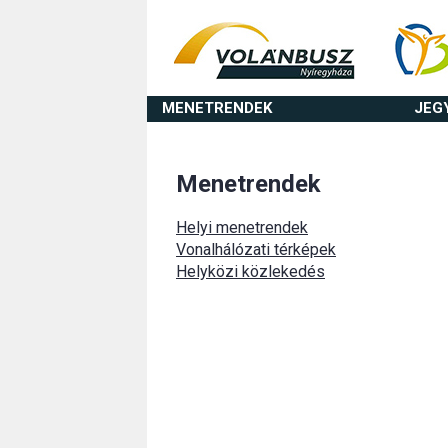
MENETRENDEK
JEG
Menetrendek
Helyi menetrendek
Vonalhálózati térképek
Helyközi közlekedés