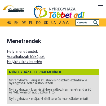
A
A
HU
EN
DE
PL
RO
SK
UA
A
Menetrendek
Helyi menetrendek
Vonalhálózati térképek
Helyközi közlekedés
NYÍREGYHÁZA - FORGALMI HÍREK
Nyíregyháza – augusztusban is nosztalgiázhatunk a
nyíregyházi retro autóbuszon
Nyíregyháza – kismértékben változik a menetrend a 90
és 94L vonalon augusztus 1-től
Nyíregyháza – május 4-étől terelés munkálatok miatt