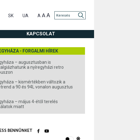
A
A
SK
UA
A
KAPCSOLAT
EGYHÁZA - FORGALMI HÍREK
gyháza – augusztusban is
algiázhatunk a nyíregyházi retro
buszon
gyháza – kismértékben változik a
rend a 90 és 94L vonalon augusztus
gyháza – május 4-étől terelés
álatok miatt