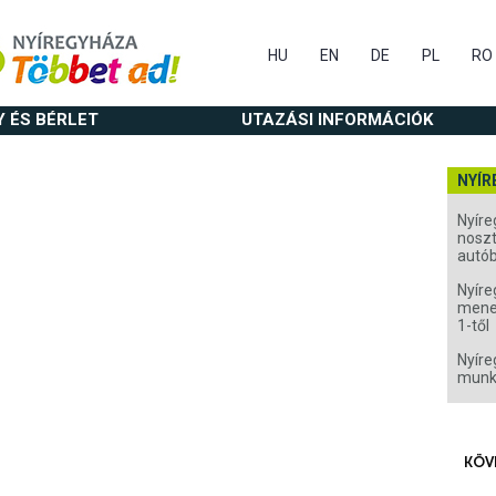
HU
EN
DE
PL
RO
Y ÉS BÉRLET
UTAZÁSI INFORMÁCIÓK
NYÍR
Nyíre
noszt
autó
Nyíre
menet
1-től
Nyíre
munk