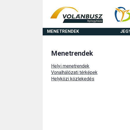
MENETRENDEK
JEG
Menetrendek
Helyi menetrendek
Vonalhálózati térképek
Helyközi közlekedés