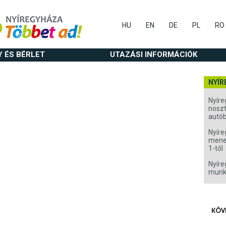
HU
EN
DE
PL
RO
Y ÉS BÉRLET
UTAZÁSI INFORMÁCIÓK
NYÍR
Nyíre
noszt
autó
Nyíre
menet
1-től
Nyíre
munk