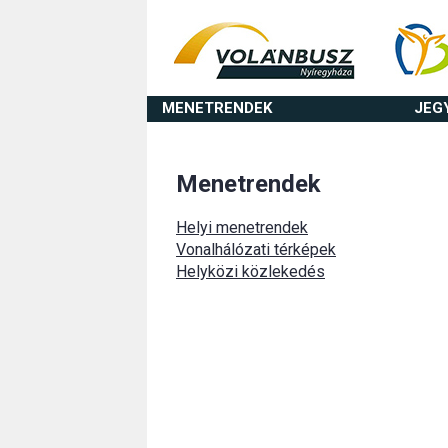
MENETRENDEK
JEG
Menetrendek
Helyi menetrendek
Vonalhálózati térképek
Helyközi közlekedés