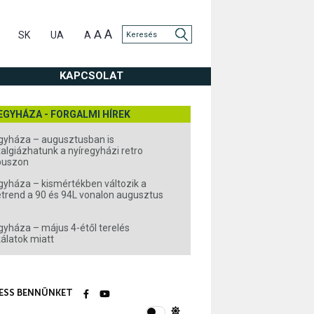
A
A
SK
UA
A
KAPCSOLAT
EGYHÁZA - FORGALMI HÍREK
gyháza – augusztusban is
algiázhatunk a nyíregyházi retro
buszon
gyháza – kismértékben változik a
rend a 90 és 94L vonalon augusztus
gyháza – május 4-étől terelés
álatok miatt