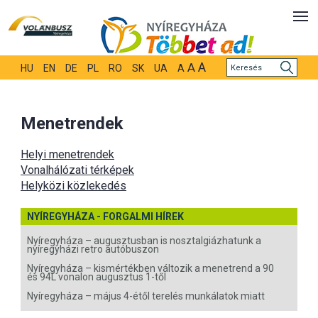
A
A
HU
EN
DE
PL
RO
SK
UA
A
Menetrendek
Helyi menetrendek
Vonalhálózati térképek
Helyközi közlekedés
NYÍREGYHÁZA - FORGALMI HÍREK
Nyíregyháza – augusztusban is nosztalgiázhatunk a
nyíregyházi retro autóbuszon
Nyíregyháza – kismértékben változik a menetrend a 90
és 94L vonalon augusztus 1-től
Nyíregyháza – május 4-étől terelés munkálatok miatt