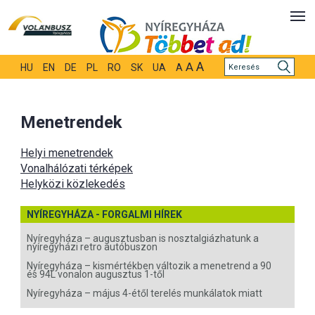
A
A
HU
EN
DE
PL
RO
SK
UA
A
Menetrendek
Helyi menetrendek
Vonalhálózati térképek
Helyközi közlekedés
NYÍREGYHÁZA - FORGALMI HÍREK
Nyíregyháza – augusztusban is nosztalgiázhatunk a
nyíregyházi retro autóbuszon
Nyíregyháza – kismértékben változik a menetrend a 90
és 94L vonalon augusztus 1-től
Nyíregyháza – május 4-étől terelés munkálatok miatt