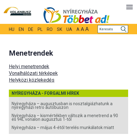
A
A
HU
EN
DE
PL
RO
SK
UA
A
Menetrendek
Helyi menetrendek
Vonalhálózati térképek
Helyközi közlekedés
NYÍREGYHÁZA - FORGALMI HÍREK
Nyíregyháza – augusztusban is nosztalgiázhatunk a
nyíregyházi retro autóbuszon
Nyíregyháza – kismértékben változik a menetrend a 90
és 94L vonalon augusztus 1-től
Nyíregyháza – május 4-étől terelés munkálatok miatt