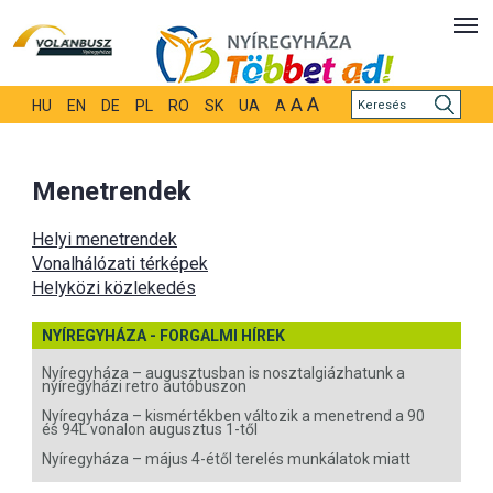
A
A
HU
EN
DE
PL
RO
SK
UA
A
Menetrendek
Helyi menetrendek
Vonalhálózati térképek
Helyközi közlekedés
NYÍREGYHÁZA - FORGALMI HÍREK
Nyíregyháza – augusztusban is nosztalgiázhatunk a
nyíregyházi retro autóbuszon
Nyíregyháza – kismértékben változik a menetrend a 90
és 94L vonalon augusztus 1-től
Nyíregyháza – május 4-étől terelés munkálatok miatt