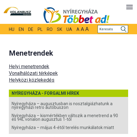
A
A
HU
EN
DE
PL
RO
SK
UA
A
Menetrendek
Helyi menetrendek
Vonalhálózati térképek
Helyközi közlekedés
NYÍREGYHÁZA - FORGALMI HÍREK
Nyíregyháza – augusztusban is nosztalgiázhatunk a
nyíregyházi retro autóbuszon
Nyíregyháza – kismértékben változik a menetrend a 90
és 94L vonalon augusztus 1-től
Nyíregyháza – május 4-étől terelés munkálatok miatt