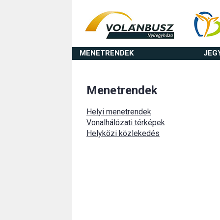
MENETRENDEK
JEG
Menetrendek
Helyi menetrendek
Vonalhálózati térképek
Helyközi közlekedés