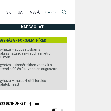
A
A
SK
UA
A
KAPCSOLAT
EGYHÁZA - FORGALMI HÍREK
gyháza – augusztusban is
algiázhatunk a nyíregyházi retro
buszon
gyháza – kismértékben változik a
rend a 90 és 94L vonalon augusztus
gyháza – május 4-étől terelés
álatok miatt