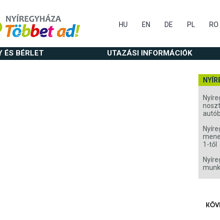
HU
EN
DE
PL
RO
Y ÉS BÉRLET
UTAZÁSI INFORMÁCIÓK
NYÍR
Nyíre
noszt
autó
Nyíre
menet
1-től
Nyíre
munk