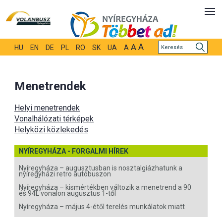
A
A
HU
EN
DE
PL
RO
SK
UA
A
Menetrendek
Helyi menetrendek
Vonalhálózati térképek
Helyközi közlekedés
NYÍREGYHÁZA - FORGALMI HÍREK
Nyíregyháza – augusztusban is nosztalgiázhatunk a
nyíregyházi retro autóbuszon
Nyíregyháza – kismértékben változik a menetrend a 90
és 94L vonalon augusztus 1-től
Nyíregyháza – május 4-étől terelés munkálatok miatt